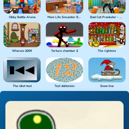
Obby Battle Arena
Mom Life Simulator Baby Care
Bad Cat Prankster - Mom's Return
Whereis 2009
Torture chamber 2
The rightmix
The idiot test
Test daltonien
Snow line