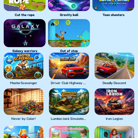
Cut the rope
Gravity ball
Toon shooters
Galaxy warriors
Out of step
MasterScavenger
Driver Club Highway Racing
Deadly Descent
Never by Color!
LumberJack Simulator 3D
Iron Legion