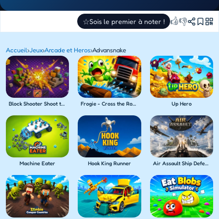
👍
👎
☆
Sois le premier à noter !
Accueil
›
Jeux
›
Arcade et Heros
›
Advansnake
Block Shooter Shoot the Blocks!
Frogie - Cross the Roads
Up Hero
Machine Eater
Hook King Runner
Air Assault Ship Defense