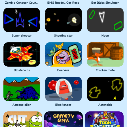
Zombie Conquer Countries
BMG Ragdoll Car Race
Eat Blobs Simulator
Super shooter
Shooting star
Neon
Blasteroids
Bee War
Chicken mate
Attaque alien
Blob lander
Asteroids