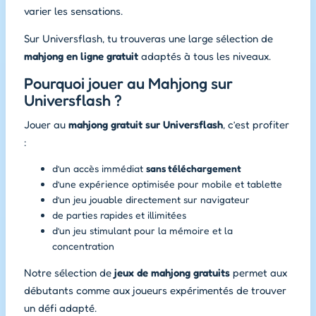
varier les sensations.
Sur Universflash, tu trouveras une large sélection de
mahjong en ligne gratuit
adaptés à tous les niveaux.
Pourquoi jouer au Mahjong sur
Universflash ?
Jouer au
mahjong gratuit sur Universflash
, c’est profiter
:
d’un accès immédiat
sans téléchargement
d’une expérience optimisée pour mobile et tablette
d’un jeu jouable directement sur navigateur
de parties rapides et illimitées
d’un jeu stimulant pour la mémoire et la
concentration
Notre sélection de
jeux de mahjong gratuits
permet aux
débutants comme aux joueurs expérimentés de trouver
un défi adapté.