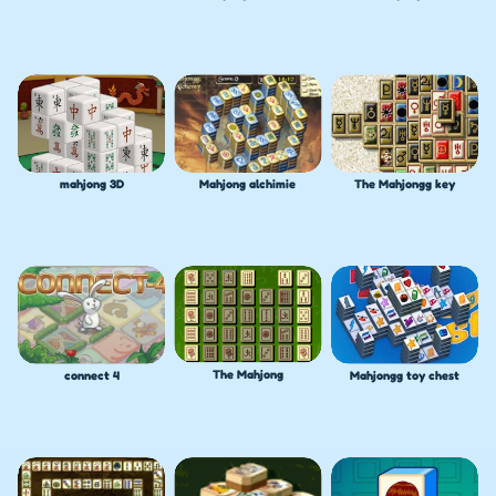
mahjong 3D
Mahjong alchimie
The Mahjongg key
The Mahjong
connect 4
Mahjongg toy chest