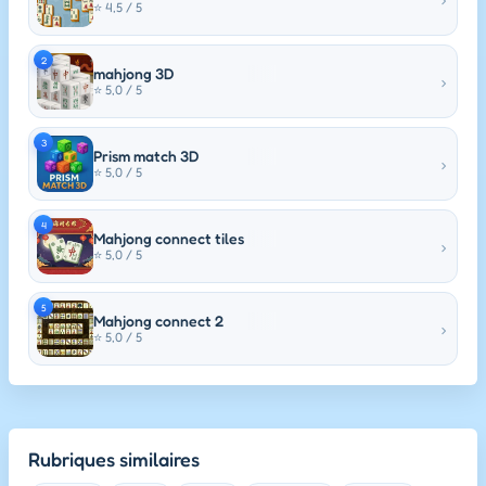
⭐ 4,5 / 5
2
mahjong 3D
›
⭐ 5,0 / 5
3
Prism match 3D
›
⭐ 5,0 / 5
4
Mahjong connect tiles
›
⭐ 5,0 / 5
5
Mahjong connect 2
›
⭐ 5,0 / 5
Rubriques similaires