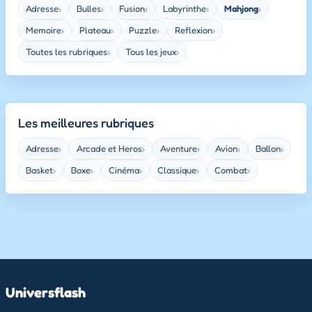
Adresse
Bulles
Fusion
Labyrinthe
Mahjong
›
›
›
›
›
Memoire
Plateau
Puzzle
Reflexion
›
›
›
›
Toutes les rubriques
Tous les jeux
›
›
Les meilleures rubriques
Adresse
Arcade et Heros
Aventure
Avion
Ballon
›
›
›
›
›
Basket
Boxe
Cinéma
Classique
Combat
›
›
›
›
›
Universflash