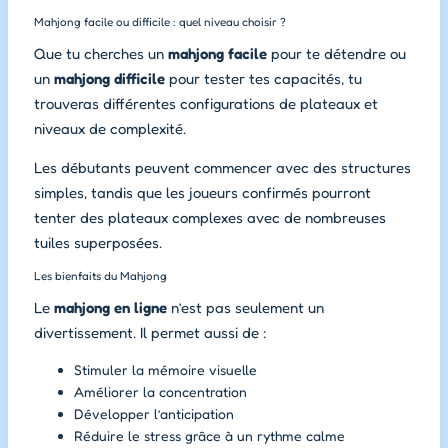
Mahjong facile ou difficile : quel niveau choisir ?
Que tu cherches un
mahjong facile
pour te détendre ou
un
mahjong difficile
pour tester tes capacités, tu
trouveras différentes configurations de plateaux et
niveaux de complexité.
Les débutants peuvent commencer avec des structures
simples, tandis que les joueurs confirmés pourront
tenter des plateaux complexes avec de nombreuses
tuiles superposées.
Les bienfaits du Mahjong
Le
mahjong en ligne
n’est pas seulement un
divertissement. Il permet aussi de :
Stimuler la mémoire visuelle
Améliorer la concentration
Développer l’anticipation
Réduire le stress grâce à un rythme calme