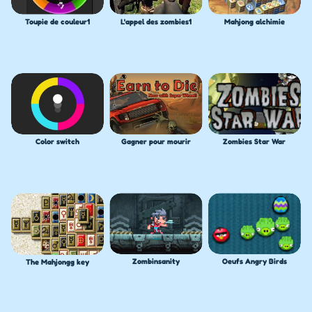
Toupie de couleur1
L'appel des zombies1
Mahjong alchimie
Color switch
Gagner pour mourir
Zombies Star War
Zombinsanity
Oeufs Angry Birds
The Mahjongg key