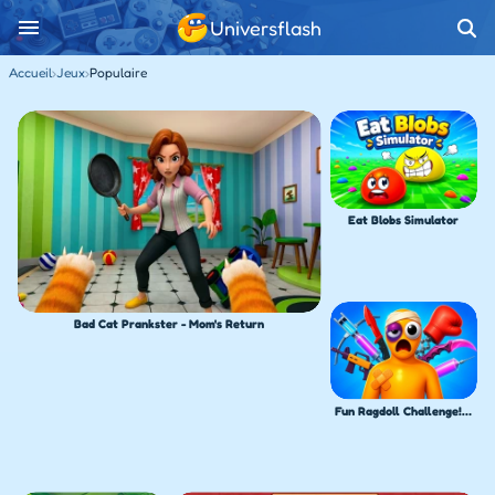
Universflash
Accueil
›
Jeux
›
Populaire
Eat Blobs Simulator
Bad Cat Prankster - Mom's Return
Fun Ragdoll Challenge! Mini Games Collection!