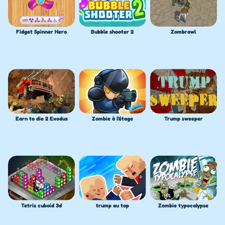
Fidget Spinner Hero
Bubble shooter 2
Zombrawl
Earn to die 2 Exodus
Zombie à l'étage
Trump sweeper
Tetris cuboid 3d
trump au top
Zombie typocalypse