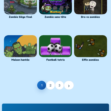
Zombie Siège final
Zombie sans tête
Bro vs zombies
Maison hantée
Football tetris
Effin zombies
›
1
2
3