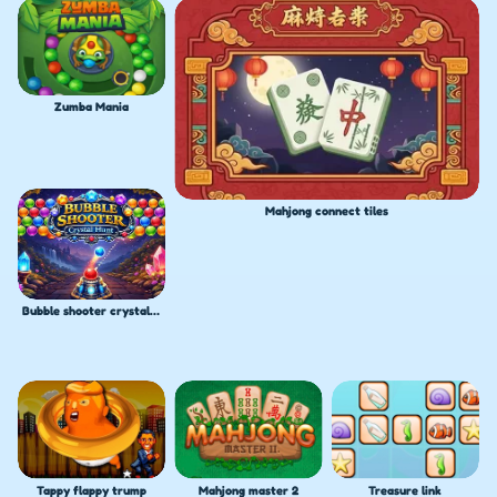
Zumba Mania
Mahjong connect tiles
Bubble shooter crystal hunt
Tappy flappy trump
Mahjong master 2
Treasure link