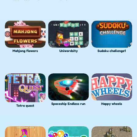
Mahjong flowers
Uniwordsity
Sudoku challenge1
Spaceship Endless run
Happy wheels
Tetra quest