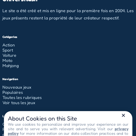
Le site a été créé et mis en ligne pour la première fois en 2004. Les
jeux présents restent la propriété de leur créateur respectif.
Catégories
Action
Sport
Voiture
Moto
Mahjong
Navigation
Nouveaux jeux
Populaires
Toutes les rubriques
Voir tous les jeux
Légal
About Cookies on this Site
Conditions générales d'utilisation
We use cookies to personalize and improve your experience on our
site and to serve you with relevant advertising. Visit our
privacy
Politique de confidentialité
policy
for more information on our data collection practices and to
contact[at]universflash.com