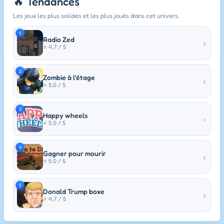
🔥 Tendances
Les jeux les plus solides et les plus joués dans cet univers.
1
Radio Zed
›
⭐ 4,7 / 5
2
Zombie à l'étage
›
⭐ 5,0 / 5
3
Happy wheels
›
⭐ 5,0 / 5
4
Gagner pour mourir
›
⭐ 5,0 / 5
5
Donald Trump boxe
›
⭐ 4,7 / 5