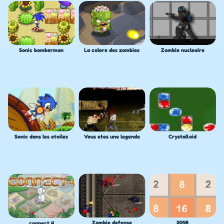
Sonic bomberman
La colere des zombies
Zombie nucleaire
Sonic dans les etoiles
Crystalloid
Vous etes une legende
Zombie defense
2048
connect 4