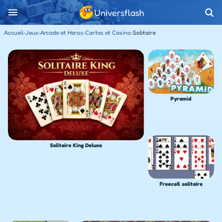
Universflash
Accueil
›
Jeux
›
Arcade et Heros
›
Cartes et Casino
›
Solitaire
Pyramid
Solitaire King Deluxe
Freecell solitaire