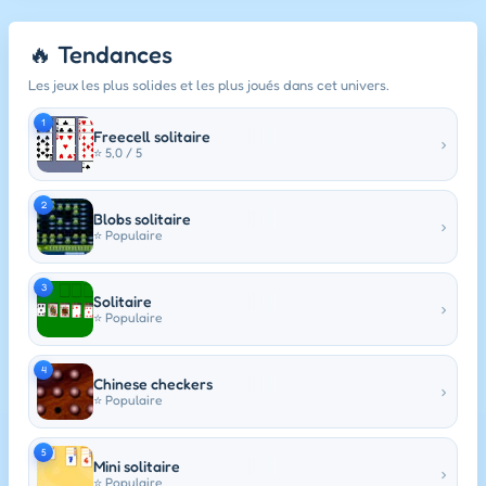
🔥 Tendances
Les jeux les plus solides et les plus joués dans cet univers.
1
Freecell solitaire
›
⭐ 5,0 / 5
2
Blobs solitaire
›
⭐ Populaire
3
Solitaire
›
⭐ Populaire
4
Chinese checkers
›
⭐ Populaire
5
Mini solitaire
›
⭐ Populaire