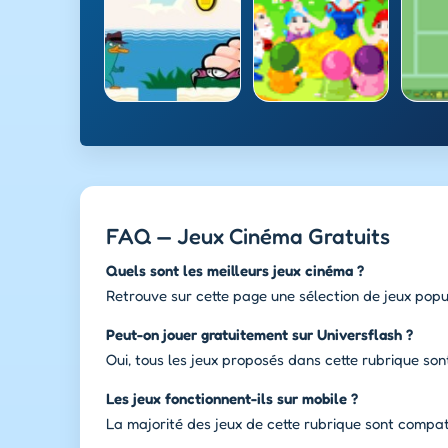
FAQ — Jeux Cinéma Gratuits
Quels sont les meilleurs jeux cinéma ?
Retrouve sur cette page une sélection de jeux popu
Peut-on jouer gratuitement sur Universflash ?
Oui, tous les jeux proposés dans cette rubrique so
Les jeux fonctionnent-ils sur mobile ?
La majorité des jeux de cette rubrique sont compat