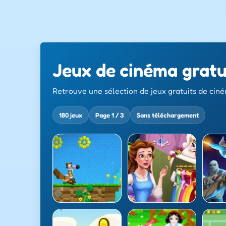
Jeux de cinéma gratui
Retrouve une sélection de jeux gratuits de ciné
180 jeux
Page 1 / 3
Sans téléchargement