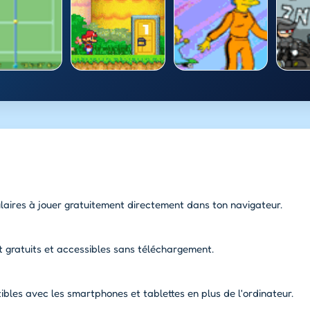
laires à jouer gratuitement directement dans ton navigateur.
nt gratuits et accessibles sans téléchargement.
ibles avec les smartphones et tablettes en plus de l'ordinateur.