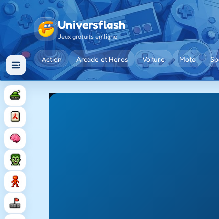
Universflash
Jeux gratuits en ligne
Action
Arcade et Heros
Voiture
Moto
Sp