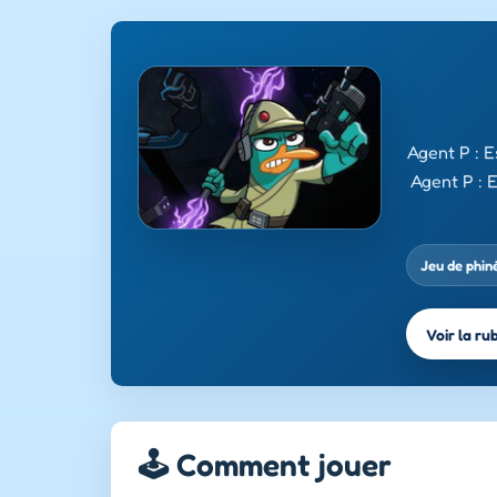
Agent P : E
Agent P : 
Jeu de phin
Voir la ru
🕹️ Comment jouer