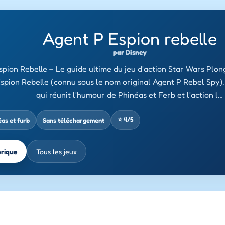
Agent P Espion rebelle
par Disney
spion Rebelle – Le guide ultime du jeu d'action Star Wars Plon
Espion Rebelle (connu sous le nom original Agent P Rebel Spy),
qui réunit l'humour de Phinéas et Ferb et l'action l…
⭐ 4/5
éas et furb
Sans téléchargement
brique
Tous les jeux