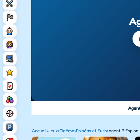
Ag
Agent
Accueil
›
Jeux
›
Cinéma
›
Phinéas et Furb
›
Agent P Espion 