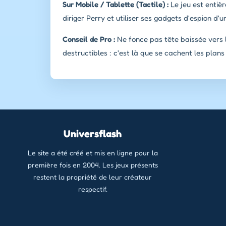
Sur Mobile / Tablette (Tactile) :
Le jeu est entièr
diriger Perry et utiliser ses gadgets d'espion d'
Conseil de Pro :
Ne fonce pas tête baissée vers l
destructibles : c'est là que se cachent les plans 
Universflash
Le site a été créé et mis en ligne pour la
première fois en 2004. Les jeux présents
restent la propriété de leur créateur
respectif.