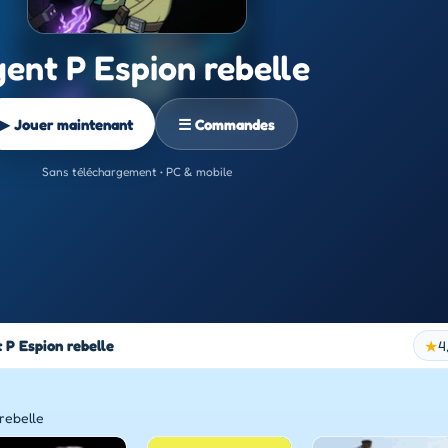
ent P Espion rebelle
▶ Jouer maintenant
☰ Commandes
Sans téléchargement • PC & mobile
 P Espion rebelle
★
4
rebelle