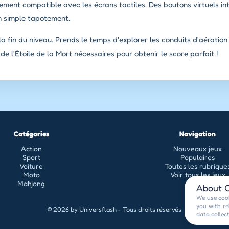
ement compatible avec les écrans tactiles. Des boutons virtuels intu
un simple tapotement.
a fin du niveau. Prends le temps d'explorer les conduits d'aération
de l'Étoile de la Mort nécessaires pour obtenir le score parfait !
Catégories
Navigation
Action
Nouveaux jeux
Sport
Populaires
Voiture
Toutes les rubrique
Moto
Voir tous les jeux
Mahjong
About C
We use cook
you with re
© 2026 by Universflash - Tous droits réservés
data collec