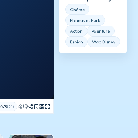
Cinéma
Phinéas et Furb
Action
Aventure
Espion
Walt Disney
👍
👎
,0/5
(21)