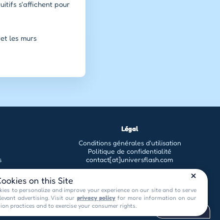
itifs s'affichent pour
 et les murs
Légal
Conditions générales d'utilisation
Politique de confidentialité
s
contact[at]universflash.com
ookies on this Site
ies to personalize and improve your experience on our site and to serve
levant advertising. Visit our
privacy policy
for more information on our
tion practices and to exercise your consumer rights.
Privacy Choices