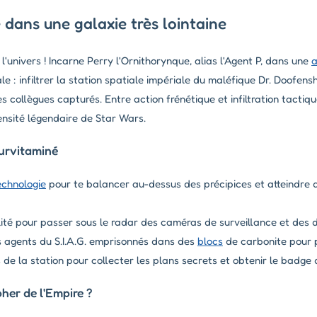
e dans une galaxie très lointaine
l'univers ! Incarne Perry l'Ornithorynque, alias l'Agent P, dans une
a
le : infiltrer la station spatiale impériale du maléfique Dr. Doofens
 collègues capturés. Entre action frénétique et infiltration tactiqu
ensité légendaire de Star Wars.
urvitaminé
echnologie
pour te balancer au-dessus des précipices et atteindre 
ité pour passer sous le radar des caméras de surveillance et des d
s agents du S.I.A.G. emprisonnés dans des
blocs
de carbonite pour p
 de la station pour collecter les plans secrets et obtenir le badge d
er de l'Empire ?