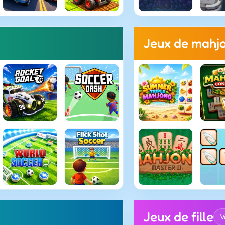
Jeux de mahj
Jeux de fille
V