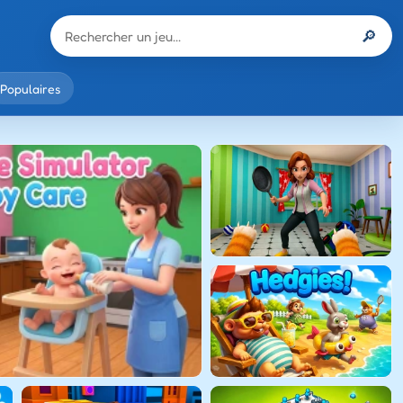
🔎
Populaires