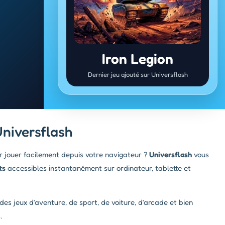
Iron Legion
Dernier jeu ajouté sur Universflash
Universflash
 jouer facilement depuis votre navigateur ?
Universflash
vous
ts
accessibles instantanément sur ordinateur, tablette et
 des jeux d’aventure, de sport, de voiture, d’arcade et bien
.