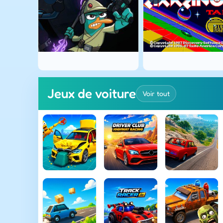
Jeux de voiture
Voir tout