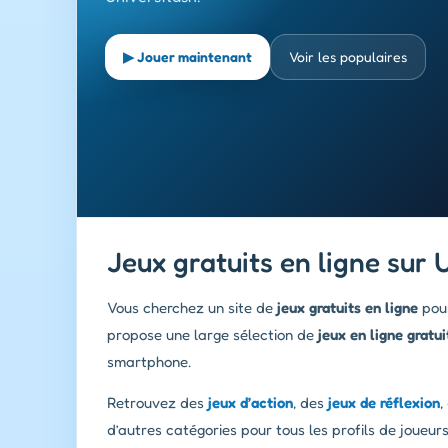
▶ Jouer maintenant
Voir les populaires
Jeux gratuits en ligne sur 
Vous cherchez un site de
jeux gratuits en ligne
pour
propose une large sélection de
jeux en ligne gratui
smartphone.
Retrouvez des
jeux d’action
, des
jeux de réflexion
,
d’autres catégories pour tous les profils de joueurs