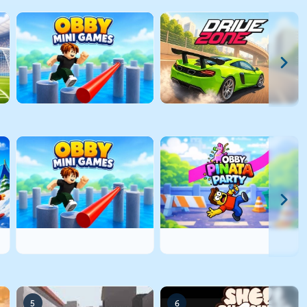
›
›
5
6