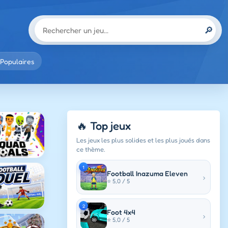
🔎
Populaires
🔥 Top jeux
Les jeux les plus solides et les plus joués dans
ce thème.
1
Football Inazuma Eleven
›
⭐ 5,0 / 5
2
Foot 4x4
›
⭐ 5,0 / 5