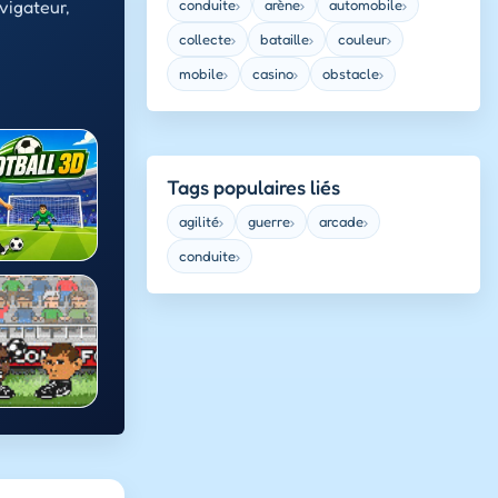
vigateur,
conduite
arène
automobile
›
›
›
collecte
bataille
couleur
›
›
›
mobile
casino
obstacle
›
›
›
Tags populaires liés
agilité
guerre
arcade
›
›
›
conduite
›