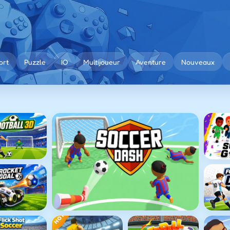
ort
Puzzle
IO
Multijoueur
Aventure
Nouveaux