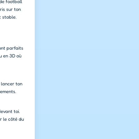
de football
ris sur ton
t stable.
ont parfaits
ou en 3D où
 lancer ton
cements.
evant toi.
r le côté du