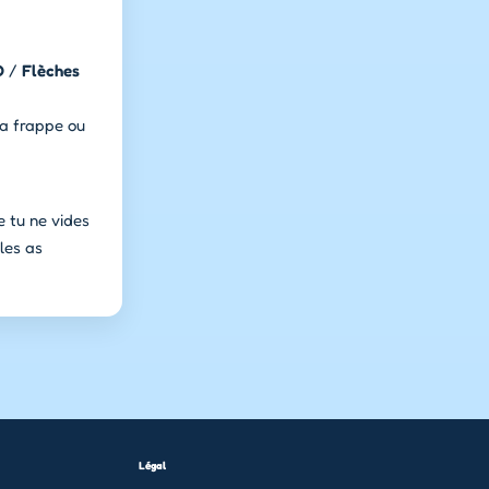
D
/
Flèches
 ta frappe ou
e tu ne vides
les as
Légal