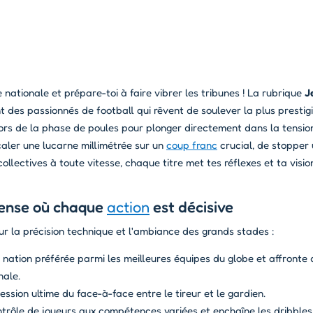
 nationale et prépare-toi à faire vibrer les tribunes ! La rubrique
J
nt des passionnés de football qui rêvent de soulever la plus prestig
ors de la phase de poules pour plonger directement dans la tensio
 caler une lucarne millimétrée sur un
coup franc
crucial, de stopper 
llectives à toute vitesse, chaque titre met tes réflexes et ta visio
tense où chaque
action
est décisive
ur la précision technique et l'ambiance des grands stades :
 nation préférée parmi les meilleures équipes du globe et affronte 
nale.
ssion ultime du face-à-face entre le tireur et le gardien.
trôle de joueurs aux compétences variées et enchaîne les dribbles,