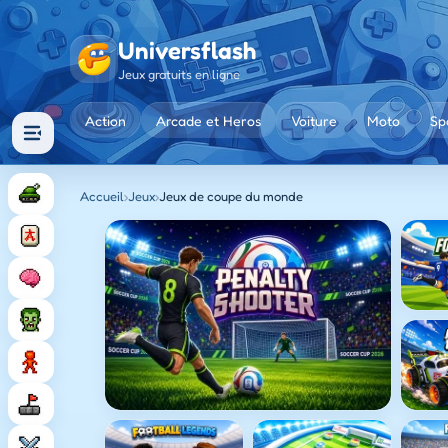
Universflash
Jeux gratuits en ligne
Action
Arcade et Heros
Voiture
Moto
Sp
Accueil
›
Jeux
›
Jeux de coupe du monde