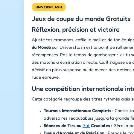
UNIVERSFLASH
Jeux de coupe du monde Gratuits
Réflexion, précision et victoire
Ajuste tes crampons, enfile le maillot de ton équipe
du Monde
sur Universflash est le point de rallieme
récompenses. Pas le temps de gamberger : ici, tu s
des matchs à élimination directe. Qu'il s'agisse de
décisif en plein suspense ou de mener des actions co
rude épreuve.
Une compétition internationale in
Cette catégorie regroupe des titres rythmés axés s
Tournois Internationaux Complets :
Choisis ta
adversaires redoutables jusqu'à la grande fi
Séances de Tirs au
But
Cruciales :
Gère la pre
Duels d'Arcade et de Précision :
Prends le con