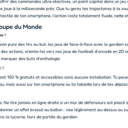
offrir des commandes ultra-réactives, un point capital dans un jeu 
joue à la milliseconde près. Que tu geres tes trajectoires à la sou
tactile de ton smartphone, l'action reste totalement fluide, nette e
 Coupe du Monde
de ?
sion pure des tirs au but, les jeux de face-à-face avec le gardien s
e des actions, oriente-toi vers nos jeux de football d'arcade en 2D 
et marquer des buts d'anthologie.
C ?
sont 100 % gratuits et accessibles sans aucune installation. Tu peux
au, mais aussi sur ton smartphone ou ta tablette lors de tes dépla
re. Ne tire jamais en ligne droite si un mur de défenseurs est placé d
 donner un effet brossé au ballon : vise légèrement au-dessus ou su
s la lucarne, hors de portée du gardien.