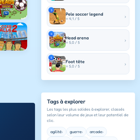
3
Pele soccer legend
›
⭐ 4,1 / 5
4
Head arena
›
⭐ 5,0 / 5
5
Foot tête
›
⭐ 5,0 / 5
Tags à explorer
Les tags les plus solides à explorer, classés
selon leur volume de jeux et leur potentiel de
clic.
agilité
guerre
arcade
›
›
›