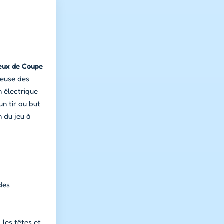
eux de Coupe
ieuse des
n électrique
un tir au but
n du jeu à
des
 les têtes et