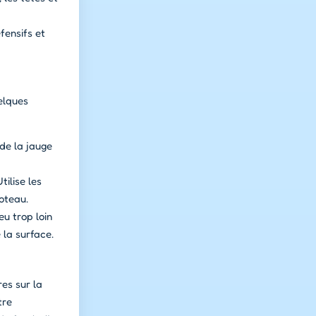
fensifs et
elques
de la jauge
tilise les
oteau.
eu trop loin
 la surface.
res sur la
tre