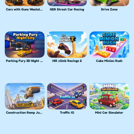
Cars with Guns Wasteland Showdown
NSR Street Car Racing
Drive Zone
Parking Fury 3D Night City
HIll climb Racings 2
Cube Minion Rush
Construction Ramp Jumping
Traffic IO
Mini Car Simulator