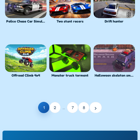
Police Chase Car Simulator
Two stunt racers
Drift hunter
Offroad Climb 4x4
Monster truck torment
Halloween skeleton smash
›
1
2
…
7
8