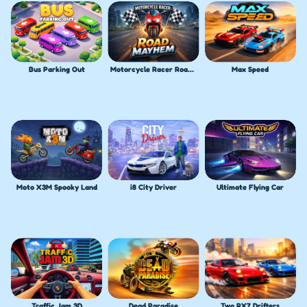
Bus Parking Out
Motorcycle Racer Road Mayhem
Max Speed
Moto X3M Spooky Land
i8 City Driver
Ultimate Flying Car
Traffic Jam 3D
Dead Paradise
Two RX7 Drifters