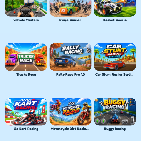
Vehicle Masters
Swipe Gunner
Rocket Goal io
Trucks Race
Rally Race Pro 1.0
Car Stunt Racing Stylized
Go Kart Racing
Motorcycle Dirt Racing Multiplayer
Buggy Racing