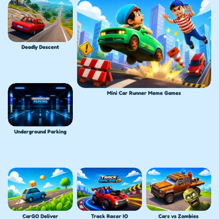
Deadly Descent
Mini Car Runner Meme Games
Underground Parking
CarGO Deliver
Track Racer IO
Cars vs Zombies