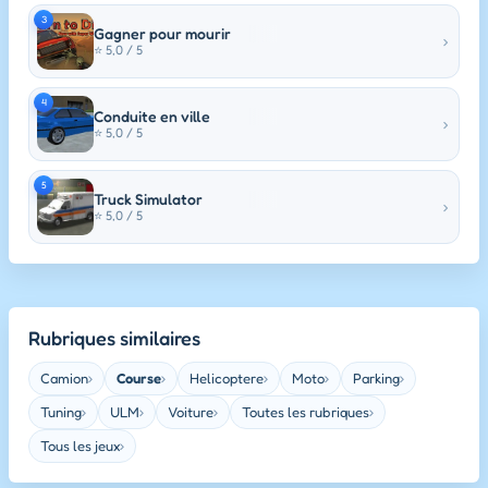
3
Gagner pour mourir
›
⭐ 5,0 / 5
4
Conduite en ville
›
⭐ 5,0 / 5
5
Truck Simulator
›
⭐ 5,0 / 5
Rubriques similaires
Camion
Course
Helicoptere
Moto
Parking
›
›
›
›
›
Tuning
ULM
Voiture
Toutes les rubriques
›
›
›
›
Tous les jeux
›