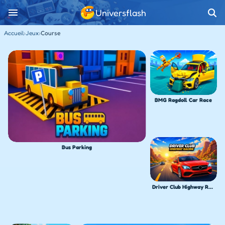
Universflash
Accueil
›
Jeux
›
Course
BMG Ragdoll Car Race
Bus Parking
Driver Club Highway Racing