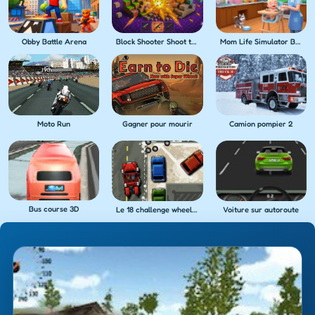
Obby Battle Arena
Block Shooter Shoot the Blocks!
Mom Life Simulator Baby Care
Moto Run
Gagner pour mourir
Camion pompier 2
Bus course 3D
Le 18 challenge wheeler
Voiture sur autoroute