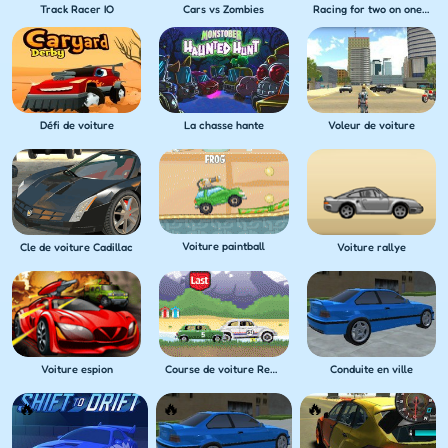
Track Racer IO
Cars vs Zombies
Racing for two on one PC
Défi de voiture
La chasse hante
Voleur de voiture
Voiture paintball
Cle de voiture Cadillac
Voiture rallye
Course de voiture Renegade
Voiture espion
Conduite en ville