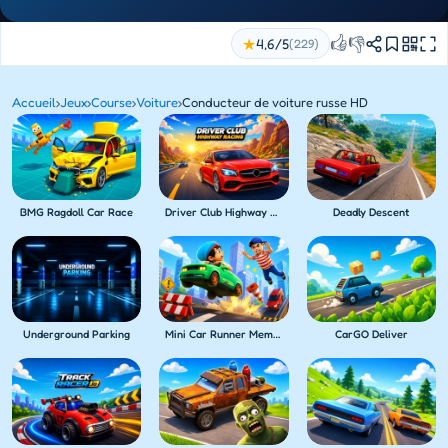
👍
👎
★
4,6/5
(229)
Accueil
›
Jeux
›
Course
›
Voiture
›
Conducteur de voiture russe HD
BMG Ragdoll Car Race
Driver Club Highway Racing
Deadly Descent
Underground Parking
Mini Car Runner Meme Games
CarGO Deliver