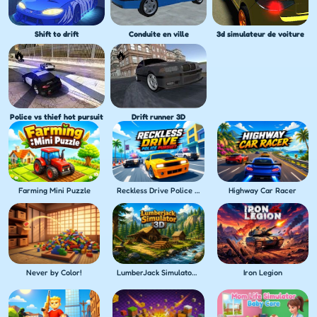
Shift to drift
Conduite en ville
3d simulateur de voiture
Police vs thief hot pursuit
Drift runner 3D
Farming Mini Puzzle
Reckless Drive Police Pursuit
Highway Car Racer
Never by Color!
LumberJack Simulator 3D
Iron Legion