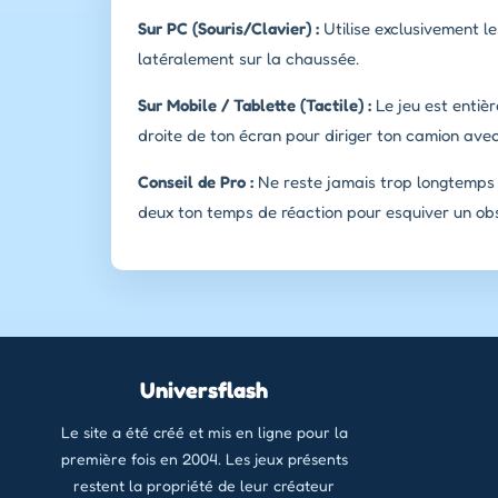
Sur PC (Souris/Clavier) :
Utilise exclusivement l
latéralement sur la chaussée.
Sur Mobile / Tablette (Tactile) :
Le jeu est entièr
droite de ton écran pour diriger ton camion avec
Conseil de Pro :
Ne reste jamais trop longtemps su
deux ton temps de réaction pour esquiver un obs
Universflash
Le site a été créé et mis en ligne pour la
première fois en 2004. Les jeux présents
restent la propriété de leur créateur