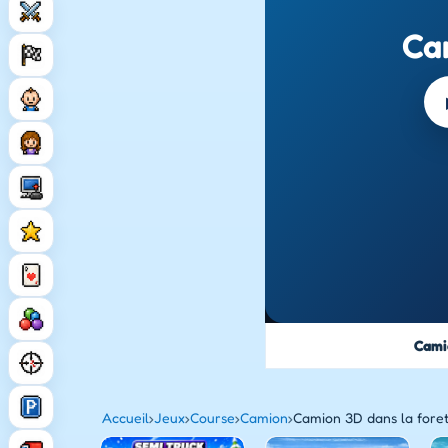
Ca
Cami
Accueil
›
Jeux
›
Course
›
Camion
›
Camion 3D dans la fore