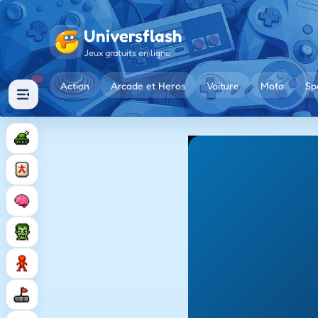
Universflash
Jeux gratuits en ligne
Action
Arcade et Heros
Voiture
Moto
Sp