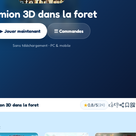
mion 3D dans la foret
▶ Jouer maintenant
☰ Commandes
Sans téléchargement • PC & mobile
👍
👎
on 3D dans la foret
★
0,8/5
(24)
t