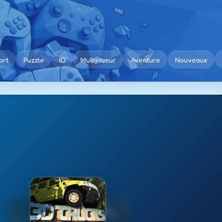
ort
Puzzle
IO
Multijoueur
Aventure
Nouveaux