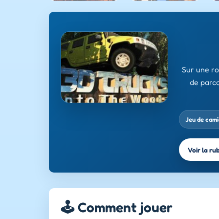
Sur une ro
de parco
Jeu de cam
Voir la ru
🕹️ Comment jouer