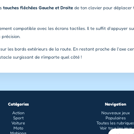
es
touches fléchées Gauche et Droite
de ton clavier pour déplacer 
ement compatible avec les écrans tactiles. Il te suffit d'appuyer s
 précision.
r les bords extérieurs de la route. En restant proche de l'axe cent
tacle surgissant de n'importe quel côté !
Catégories
Navigation
Action
Nouveaux jeux
Sport
Populaires
Voiture
Toutes les rubrique
Moto
Voir tous les jeux
Mahjong