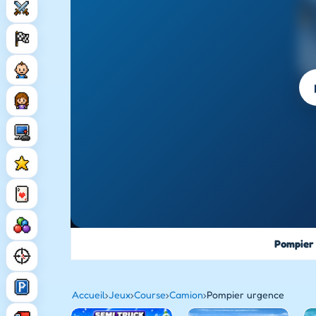
Pompier
Accueil
›
Jeux
›
Course
›
Camion
›
Pompier urgence