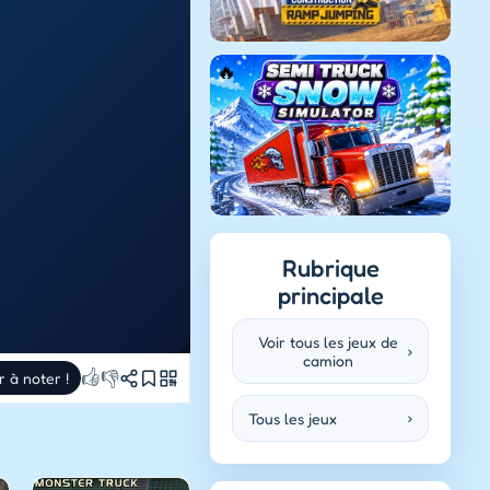
Rubrique
principale
Voir tous les jeux de
›
camion
👍
👎
r à noter !
Tous les jeux
›