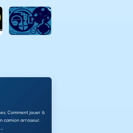
ases. Comment jouer à
on camion arroseur.
l…