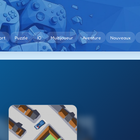
ort
Puzzle
IO
Multijoueur
Aventure
Nouveaux