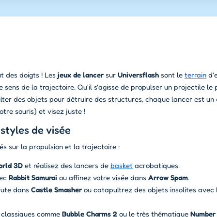
t des doigts ! Les
jeux de lancer
sur
Universflash
sont le
terrain
d'
 sens de la trajectoire. Qu'il s'agisse de propulser un projectile le p
lter des objets pour détruire des structures, chaque lancer est un 
tre souris) et visez juste !
 styles de visée
 sur la propulsion et la trajectoire :
orld 3D
et réalisez des lancers de
basket
acrobatiques.
vec
Rabbit Samurai
ou affinez votre visée dans
Arrow Spam
.
brute dans
Castle Smasher
ou catapultrez des objets insolites avec
 classiques comme
Bubble Charms 2
ou le très thématique
Number 