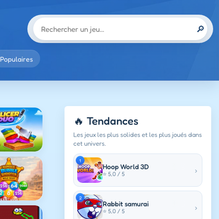
🔎
Populaires
🔥 Tendances
Les jeux les plus solides et les plus joués dans
cet univers.
1
Hoop World 3D
›
⭐ 5,0 / 5
2
Rabbit samurai
›
⭐ 5,0 / 5