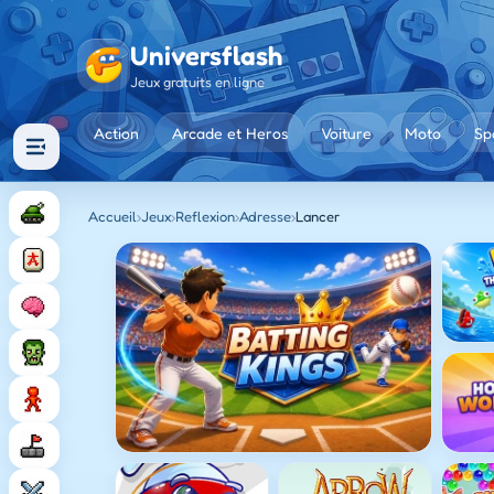
Universflash
Jeux gratuits en ligne
Action
Arcade et Heros
Voiture
Moto
Sp
Accueil
›
Jeux
›
Reflexion
›
Adresse
›
Lancer