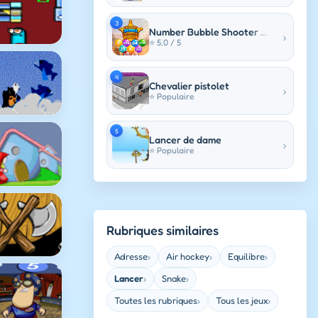
3
Number Bubble Shooter Wild West
›
⭐ 5,0 / 5
4
Chevalier pistolet
›
⭐ Populaire
5
Lancer de dame
›
⭐ Populaire
Rubriques similaires
Adresse
Air hockey
Equilibre
›
›
›
Lancer
Snake
›
›
Toutes les rubriques
Tous les jeux
›
›