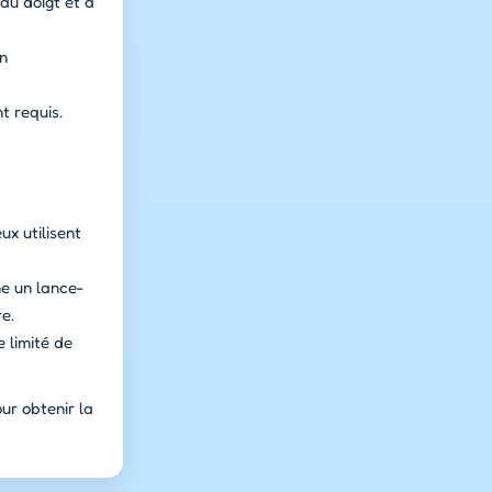
au doigt et à
un
t requis.
ux utilisent
mme un lance-
re.
 limité de
ur obtenir la