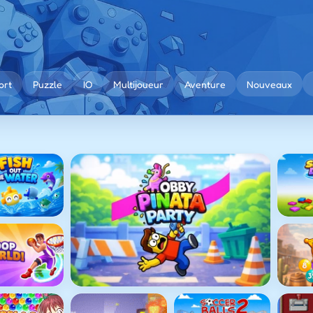
ort
Puzzle
IO
Multijoueur
Aventure
Nouveaux