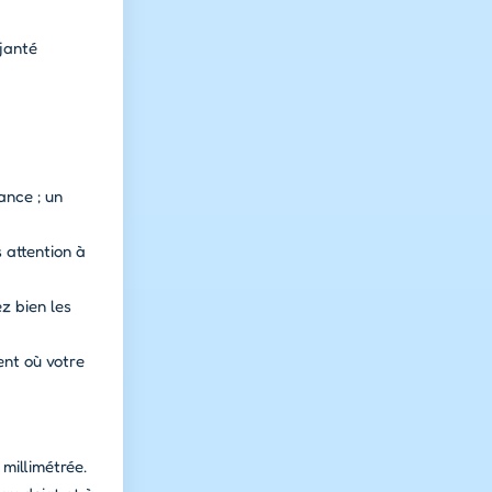
janté
ance ; un
 attention à
z bien les
ent où votre
 millimétrée.