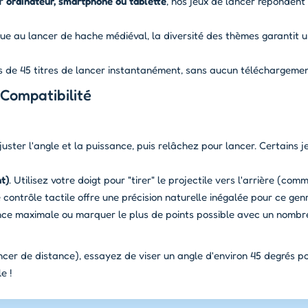
ur
ordinateur, smartphone ou tablette
, nos jeux de lancer répondent 
ue au lancer de hache médiéval, la diversité des thèmes garantit 
s de 45 titres de lancer instantanément, sans aucun téléchargemen
Compatibilité
ster l'angle et la puissance, puis relâchez pour lancer. Certains je
t)
. Utilisez votre doigt pour "tirer" le projectile vers l'arrière (co
e contrôle tactile offre une précision naturelle inégalée pour ce gen
tance maximale ou marquer le plus de points possible avec un nombre
cer de distance), essayez de viser un angle d'environ 45 degrés po
e !