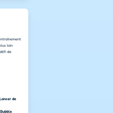
entraînement
lus loin
défi de
Lancer de
Bubble