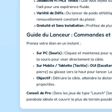
Jouabilité HTML5 Totale :
Que vous soyez s
l'œil pour une expérience fluide.
Variété de Défis :
Du lancer de poids athlétiq
renouvellement constant du plaisir.
Gratuité et Sans Installation :
Profitez de plu
Guide du Lanceur : Commandes et 
Prenez votre élan en un instant :
Sur PC (Souris) :
Cliquez et maintenez pour aju
la souris pour viser directement la cible.
Sur Mobile / Tablette (Tactile) :
OUI (Excellen
pierre) ou glissez vers le haut pour lancer. L
Objectif :
Détruire la cible, atteindre la dis
projectiles.
Conseil de Pro :
Dans les jeux de type "Launch" (lan
parabole idéale et couvrir le plus de terrain possibl