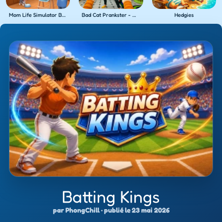
Mom Life Simulator Baby Care
Bad Cat Prankster - Mom's Return
Hedgies
Batting Kings
par PhongChill · publié le 23 mai 2026