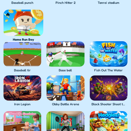
Baseball punch
Pinch Hitter 2
Tanrei stadium
Home Run Boy
Baseball tir
Base ball
Fish Out The Water
Iron Legion
Obby Battle Arena
Block Shooter Shoot the Blocks!