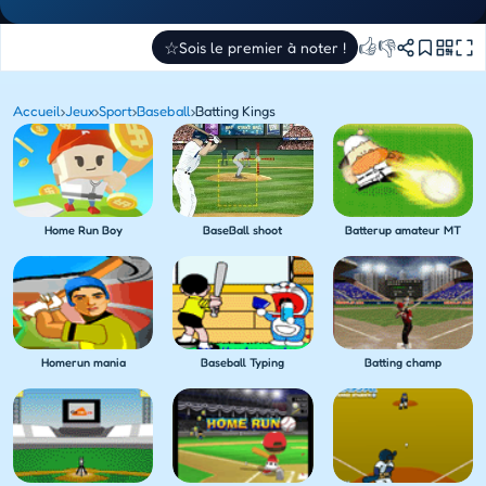
👍
👎
☆
Sois le premier à noter !
Accueil
›
Jeux
›
Sport
›
Baseball
›
Batting Kings
Home Run Boy
BaseBall shoot
Batterup amateur MT
Homerun mania
Baseball Typing
Batting champ