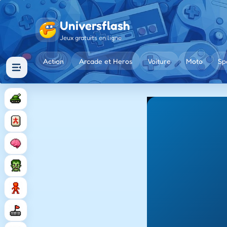
Universflash
Jeux gratuits en ligne
Action
Arcade et Heros
Voiture
Moto
Sp