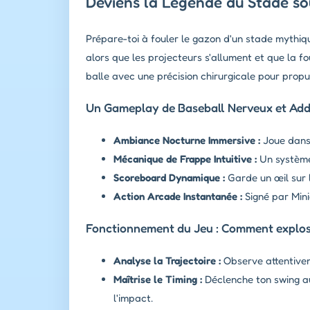
Deviens la Légende du Stade sou
Prépare-toi à fouler le gazon d'un stade mythiq
alors que les projecteurs s'allument et que la f
balle avec une précision chirurgicale pour propu
Un Gameplay de Baseball Nerveux et Addi
Ambiance Nocturne Immersive :
Joue dans 
Mécanique de Frappe Intuitive :
Un système 
Scoreboard Dynamique :
Garde un œil sur 
Action Arcade Instantanée :
Signé par Mini
Fonctionnement du Jeu : Comment explose
Analyse la Trajectoire :
Observe attentiveme
Maîtrise le Timing :
Déclenche ton swing au
l'impact.