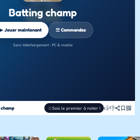
Batting champ
▶ Jouer maintenant
☰ Commandes
Sans téléchargement • PC & mobile
👍
👎
g champ
☆
Sois le premier à noter !