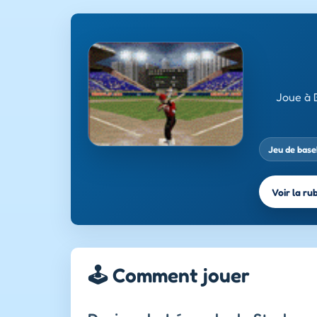
Joue à 
Jeu de base
Voir la ru
🕹️ Comment jouer