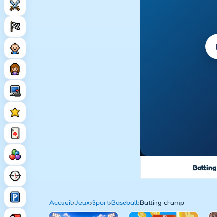
Battin
Accueil
›
Jeux
›
Sport
›
Baseball
›
Batting champ