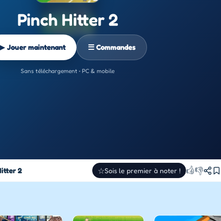
Pinch Hitter 2
▶ Jouer maintenant
☰ Commandes
Sans téléchargement • PC & mobile
👍
👎
itter 2
☆
Sois le premier à noter !