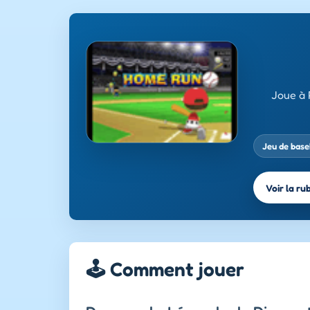
Joue à 
Jeu de base
Voir la ru
🕹️ Comment jouer