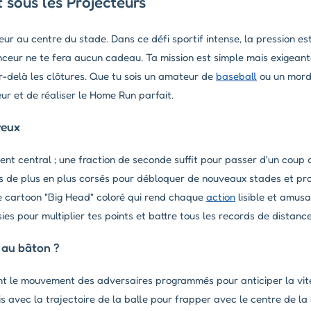
sous les Projecteurs
eur au centre du stade. Dans ce défi sportif intense, la pression es
lanceur ne te fera aucun cadeau. Ta mission est simple mais exigeant
ar-delà les clôtures. Que tu sois un amateur de
baseball
ou un mordu
r et de réaliser le Home Run parfait.
veux
ment central ; une fraction de seconde suffit pour passer d'un coup d
s de plus en plus corsés pour débloquer de nouveaux stades et pro
le cartoon "Big Head" coloré qui rend chaque
action
lisible et amusa
es pour multiplier tes points et battre tous les records de distance
 au bâton ?
 le mouvement des adversaires programmés pour anticiper la vite
s avec la trajectoire de la balle pour frapper avec le centre de la 