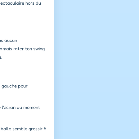
pectaculaire hors du
ans aucun
jamais rater ton swing
e.
on gauche pour
te l'écran au moment
balle semble grossir à