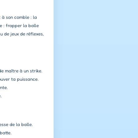
t à son comble : la
e : frapper la balle
 de jeux de réflexes,
e maître à un strike.
uver ta puissance.
nte.
.
sse de la balle.
batte.