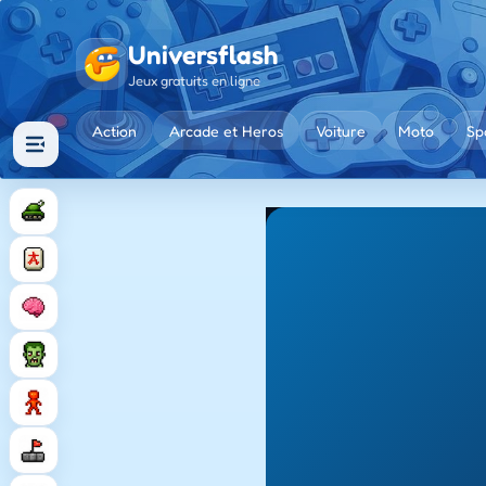
Universflash
Jeux gratuits en ligne
Action
Arcade et Heros
Voiture
Moto
Sp