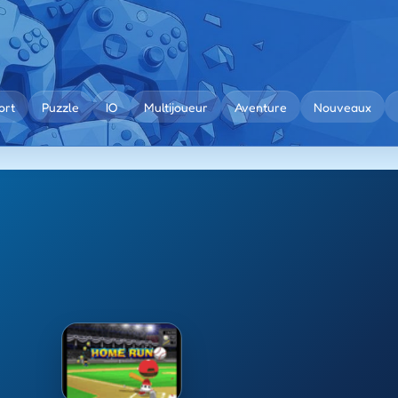
ort
Puzzle
IO
Multijoueur
Aventure
Nouveaux