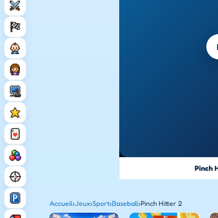
Pinch H
Accueil
›
Jeux
›
Sport
›
Baseball
›
Pinch Hitter 2