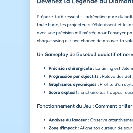
Devenez la Légende du Diamant 
Prépare-toi à ressentir l'adrénaline pure du batt
foule hurle, les projecteurs t'éblouissent et le 
avec une précision millimétrée pour l'envoyer p
chaque swing est une chance de prouver ta valeu
Un Gameplay de Baseball addictif et ner
Précision chirurgicale :
Le timing est l'élé
Progression par objectifs :
Relève des défi
Graphismes dynamiques :
Profite d'un sty
Score explosif :
Enchaîne les frappes réussi
Fonctionnement du Jeu : Comment briller
Analyse du lanceur :
Observe attentivement
Zone d'impact :
Aligne ton curseur de souri