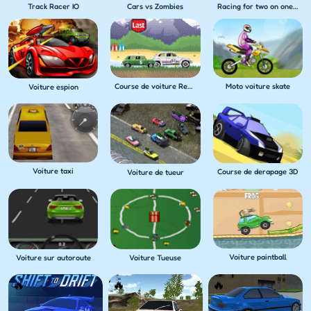
Track Racer IO
Cars vs Zombies
Racing for two on one PC
Course de voiture Renegade
Moto voiture skate
Voiture espion
Voiture taxi
Course de derapage 3D
Voiture de tueur
Voiture paintball
Voiture sur autoroute
Voiture Tueuse