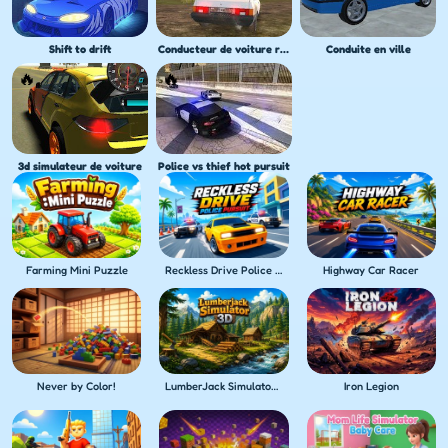
Shift to drift
Conducteur de voiture russe HD
Conduite en ville
3d simulateur de voiture
Police vs thief hot pursuit
Farming Mini Puzzle
Reckless Drive Police Pursuit
Highway Car Racer
Never by Color!
LumberJack Simulator 3D
Iron Legion