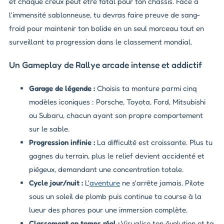
et chaque creux peut être fatal pour ton châssis. Face à
l'immensité sablonneuse, tu devras faire preuve de sang-
froid pour maintenir ton bolide en un seul morceau tout en
surveillant ta progression dans le classement mondial.
Un Gameplay de Rallye arcade intense et addictif
Garage de légende :
Choisis ta monture parmi cinq
modèles iconiques : Porsche, Toyota, Ford, Mitsubishi
ou Subaru, chacun ayant son propre comportement
sur le sable.
Progression infinie :
La difficulté est croissante. Plus tu
gagnes du terrain, plus le relief devient accidenté et
piégeux, demandant une concentration totale.
Cycle jour/nuit :
L'
aventure
ne s'arrête jamais. Pilote
sous un soleil de plomb puis continue ta course à la
lueur des phares pour une immersion complète.
Classement en temps réel :
Visualise ton évolution et ta