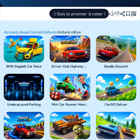
👍
👎
☆
Sois le premier à noter !
Accueil
›
Jeux
›
Course
›
Voiture
›
Voiture rallye
BMG Ragdoll Car Race
Driver Club Highway Racing
Deadly Descent
Underground Parking
Mini Car Runner Meme Games
CarGO Deliver