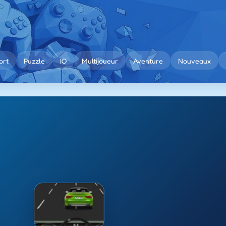
ort
Puzzle
IO
Multijoueur
Aventure
Nouveaux