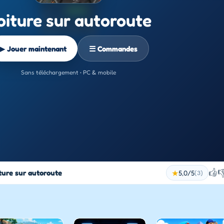
oiture sur autoroute
▶ Jouer maintenant
☰ Commandes
Sans téléchargement • PC & mobile
👍

ture sur autoroute
★
5,0/5
(3)