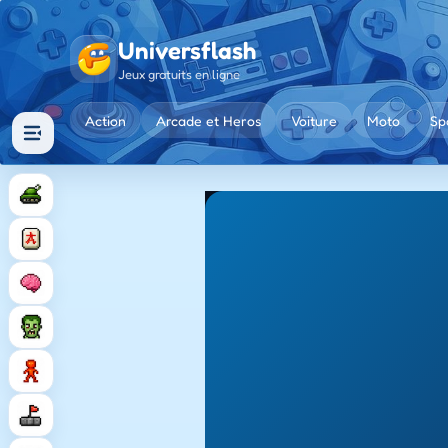
Universflash
Jeux gratuits en ligne
Action
Arcade et Heros
Voiture
Moto
Sp