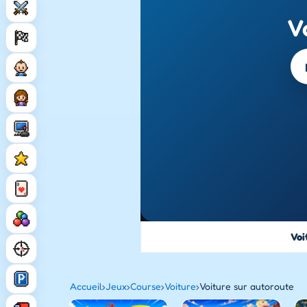
V
Voi
Accueil
›
Jeux
›
Course
›
Voiture
›
Voiture sur autoroute