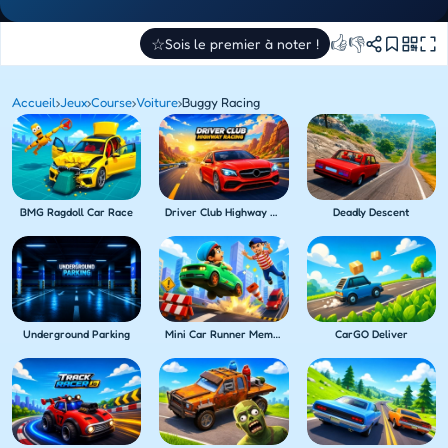
👍
👎
☆
Sois le premier à noter !
Accueil
›
Jeux
›
Course
›
Voiture
›
Buggy Racing
BMG Ragdoll Car Race
Driver Club Highway Racing
Deadly Descent
Underground Parking
Mini Car Runner Meme Games
CarGO Deliver