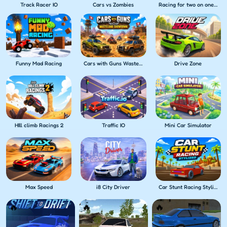
Track Racer IO
Cars vs Zombies
Racing for two on one PC
Funny Mad Racing
Cars with Guns Wasteland Showdown
Drive Zone
HIll climb Racings 2
Traffic IO
Mini Car Simulator
Max Speed
i8 City Driver
Car Stunt Racing Stylized