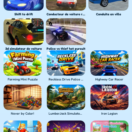
Shift to drift
Conducteur de voiture russe HD
Conduite en ville
3d simulateur de voiture
Police vs thief hot pursuit
Farming Mini Puzzle
Reckless Drive Police Pursuit
Highway Car Racer
Never by Color!
LumberJack Simulator 3D
Iron Legion