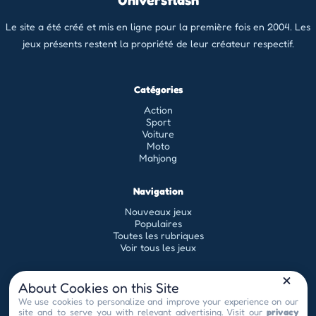
Universflash
Le site a été créé et mis en ligne pour la première fois en 2004. Les
jeux présents restent la propriété de leur créateur respectif.
Catégories
Action
Sport
Voiture
Moto
Mahjong
Navigation
Nouveaux jeux
Populaires
Toutes les rubriques
Voir tous les jeux
Légal
About Cookies on this Site
Conditions générales d'utilisation
We use cookies to personalize and improve your experience on our
site and to serve you with relevant advertising. Visit our
privacy
Politique de confidentialité