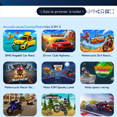
👍
👎
☆
Sois le premier à noter !
Accueil
›
Jeux
›
Course
›
Moto
›
Vex X3M 3
BMG Ragdoll Car Race
Driver Club Highway Racing
Motorcycle Dirt Racing Multiplayer
Motorcycle Racer Road Mayhem
Moto X3M Spooky Land
Moto space racing