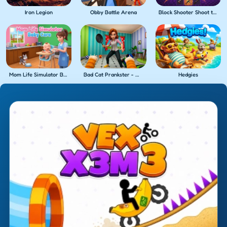
Iron Legion
Obby Battle Arena
Block Shooter Shoot the Blocks!
Mom Life Simulator Baby Care
Bad Cat Prankster - Mom's Return
Hedgies