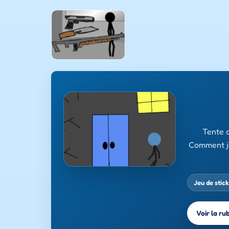
Tente d
Comment jou
Jeu de stic
Voir la ru