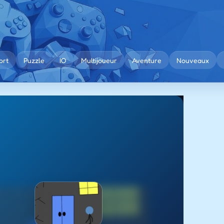
ort
Puzzle
IO
Multijoueur
Aventure
Nouveaux