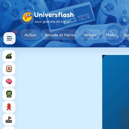
Universflash
Jeux gratuits en ligne
Action
Arcade et Heros
Voiture
Moto
Sp