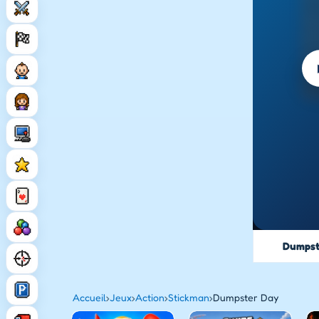
Dumpst
Accueil
›
Jeux
›
Action
›
Stickman
›
Dumpster Day