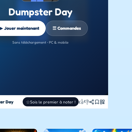
Dumpster Day
▶ Jouer maintenant
☰ Commandes
Sans téléchargement • PC & mobile
👍
👎
er Day
☆
Sois le premier à noter !