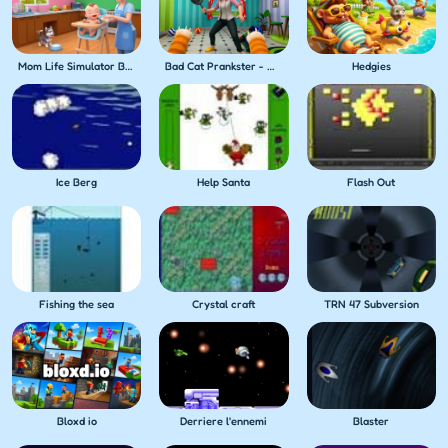
Mom Life Simulator Baby Care
Bad Cat Prankster - Mom's Return
Hedgies
Ice Berg
Help Santa
Flash Out
Fishing the sea
Crystal craft
TRN 47 Subversion
Bloxd io
Derriere l'ennemi
Blaster