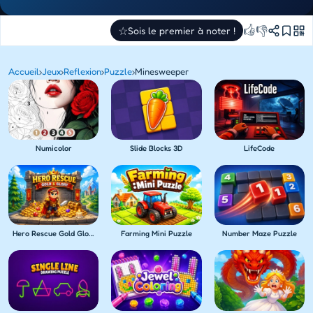
👍
👎
☆
Sois le premier à noter !
Accueil
›
Jeux
›
Reflexion
›
Puzzle
›
Minesweeper
Numicolor
Slide Blocks 3D
LifeCode
Hero Rescue Gold Glory
Farming Mini Puzzle
Number Maze Puzzle