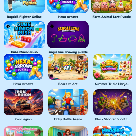
Ragdoll Fighter Online
Hexa Arrows
Farm Animal Sort Puzzle
Cube Minion Rush
single line drawing puzzle
Hexa Arrows
Bears vs Art
Summer Triple Mahjong
Iron Legion
Obby Battle Arena
Block Shooter Shoot the Blocks!