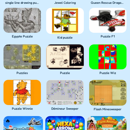
single line drawing puzzle
Jewel Coloring
Queen Rescue Dragon puzzle
Egypte Puzzle
Puzzle F1
Kid puzzle
Puzzles
Puzzle
Puzzle Wiz
Puzzle Winnie
Démineur Sweeper
Flash Minesweeper