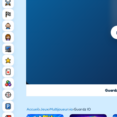
Guardz
Accueil
›
Jeux
›
Multijoueur
›
io
›
Guardz IO