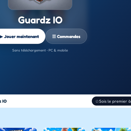
Guardz IO
▶ Jouer maintenant
☰ Commandes
Sans téléchargement • PC & mobile
 IO
☆
Sois le premier à