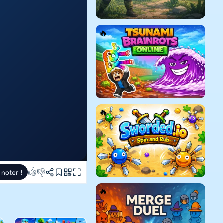
👍
👎
 noter !