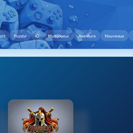
ort
Puzzle
IO
Multijoueur
Aventure
Nouveaux