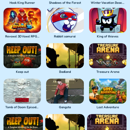
Hook King Runner
Shadows of the Forest
Winter Vacation Beach Games
Revoxel 3D Voxel RPG Shooter
Rabbit samurai
King of thieves
Keep out
Badland
Treasure Arena
Tomb of Doom Episode 1
Gangsta
Lost Adventure