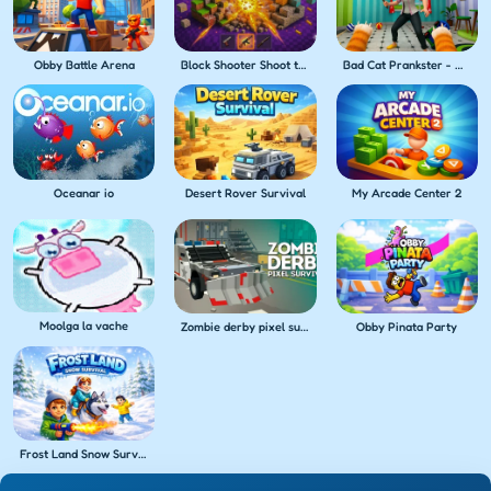
Obby Battle Arena
Block Shooter Shoot the Blocks!
Bad Cat Prankster - Mom's Return
Oceanar io
Desert Rover Survival
My Arcade Center 2
Moolga la vache
Zombie derby pixel survival
Obby Pinata Party
Frost Land Snow Survival