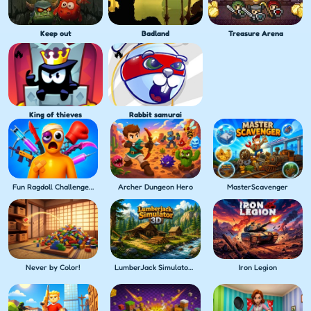
Keep out
Badland
Treasure Arena
King of thieves
Rabbit samurai
Fun Ragdoll Challenge! Mini Games Collection!
Archer Dungeon Hero
MasterScavenger
Never by Color!
LumberJack Simulator 3D
Iron Legion