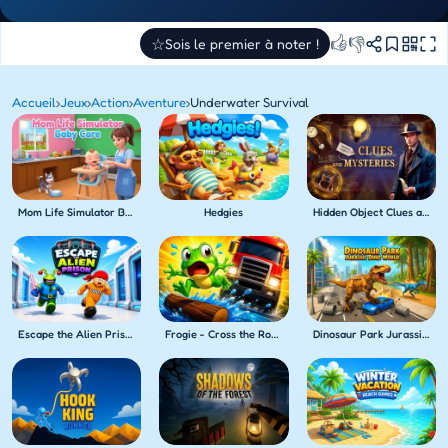
👍
👎
☆
Sois le premier à noter !
Accueil
›
Jeux
›
Action
›
Aventure
›
Underwater Survival
Mom Life Simulator Baby Care
Hedgies
Hidden Object Clues and Mysteries
Escape the Alien Prison
Frogie - Cross the Roads
Dinosaur Park Jurassic Dino World