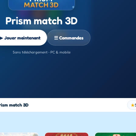
Prism match 3D
▶ Jouer maintenant
☰ Commandes
Sans téléchargement • PC & mobile
rism match 3D
★