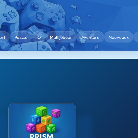
ort
Puzzle
IO
Multijoueur
Aventure
Nouveaux