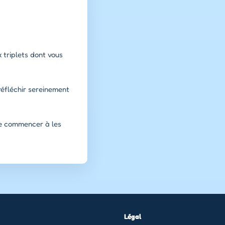
x triplets dont vous
réfléchir sereinement
de commencer à les
Légal