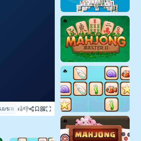
👍
👎
5,0/5
(3)