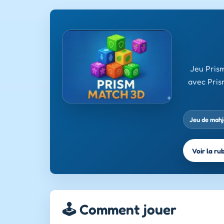
Jeu Prism
avec Prism
Jeu de mah
Voir la ru
🕹️ Comment jouer