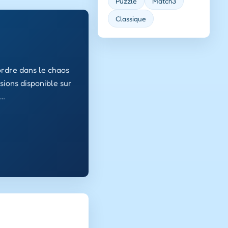
Puzzle
Match3
Classique
ordre dans le chaos
sions disponible sur
s…