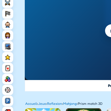
P
Accueil
›
Jeux
›
Reflexion
›
Mahjong
›
Prism match 3D