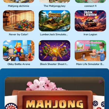
Mahjong alchimie
The Mahjongg key
connect 4
Never by Color!
LumberJack Simulator 3D
Iron Legion
Obby Battle Arena
Block Shooter Shoot the Blocks!
Mom Life Simulator Baby Care