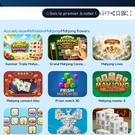
👍
👎
☆
Sois le premier à noter !
Accueil
›
Jeux
›
Reflexion
›
Mahjong
›
Mahjong flowers
Summer Triple Mahjong
Grand Mahjong Connect
Mahjong Lines
Mahjong connect tiles
Prism match 3D
Mahjong master 2