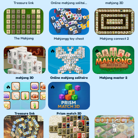
Treasure link
Online mahjong solitaire
mahjong 3D
The Mahjong
Mahjongg toy chest
Mahjong connect 2
mahjong 3D
Online mahjong solitaire
Mahjong master 2
Treasure link
Prism match 3D