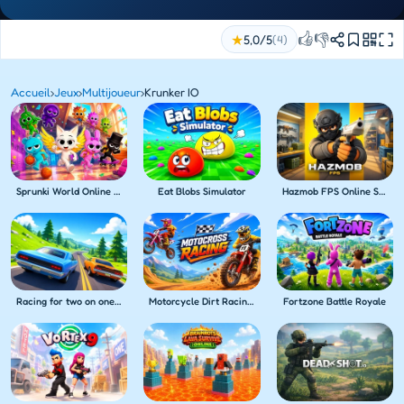
👍
👎
★
5,0/5
(4)
Accueil
›
Jeux
›
Multijoueur
›
Krunker IO
Sprunki World Online RP Play with Friends
Eat Blobs Simulator
Hazmob FPS Online Shooter
Racing for two on one PC
Motorcycle Dirt Racing Multiplayer
Fortzone Battle Royale