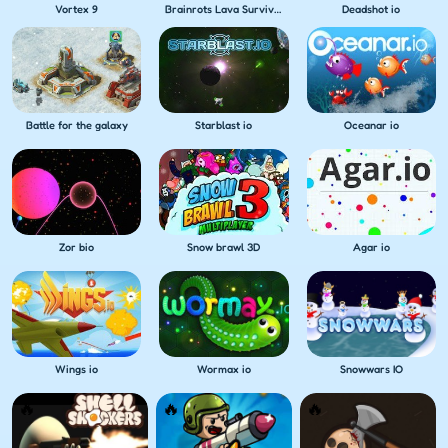
Vortex 9
Brainrots Lava Survive Online
Deadshot io
Battle for the galaxy
Starblast io
Oceanar io
Zor bio
Snow brawl 3D
Agar io
Wings io
Wormax io
Snowwars IO