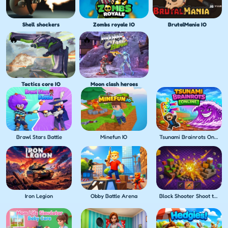
Shell shockers
Zombs royale IO
BrutalMania IO
Tactics core IO
Moon clash heroes
Brawl Stars Battle
Minefun IO
Tsunami Brainrots Online
Iron Legion
Obby Battle Arena
Block Shooter Shoot the Blocks!