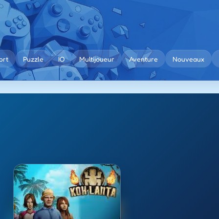
ort
Puzzle
IO
Multijoueur
Aventure
Nouveaux