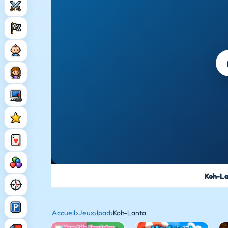
Koh-La
Accueil
›
Jeux
›
Ipad
›
Koh-Lanta