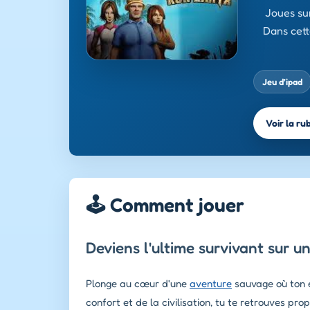
Joues sur
Dans cett
Jeu d’ipad
Voir la ru
🕹️ Comment jouer
Deviens l'ultime survivant sur u
Plonge au cœur d'une
aventure
sauvage où ton e
confort et de la civilisation, tu te retrouves p