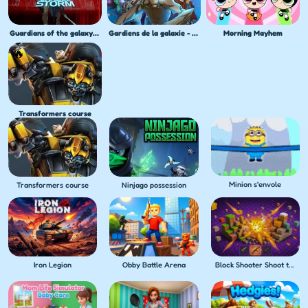
Guardians of the galaxy Citadel storm
Gardiens de la galaxie - Course galactique
Morning Mayhem
Transformers course
Minion s'envole
Transformers course
Ninjago possession
Iron Legion
Obby Battle Arena
Block Shooter Shoot the Blocks!