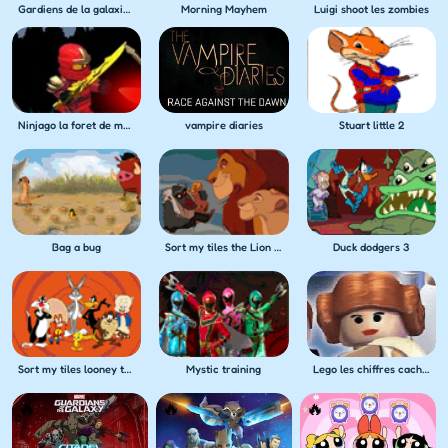
Gardiens de la galaxie - Course galactique
Morning Mayhem
Luigi shoot les zombies
Ninjago la foret de monstres
vampire diaries
Stuart little 2
Bag a bug
Sort my tiles the Lion King
Duck dodgers 3
Lego les chiffres caches
Sort my tiles looney tunes
Mystic training