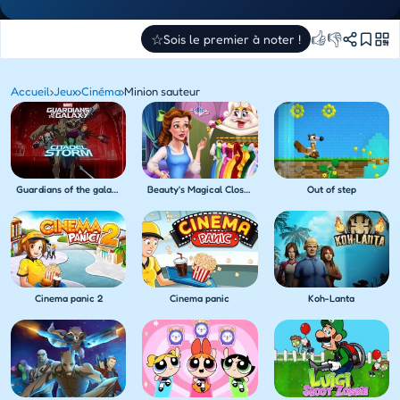
👍
👎
☆
Sois le premier à noter !
Accueil
›
Jeux
›
Cinéma
›
Minion sauteur
Guardians of the galaxy Citadel storm
Beauty's Magical Closet
Out of step
Cinema panic 2
Cinema panic
Koh-Lanta