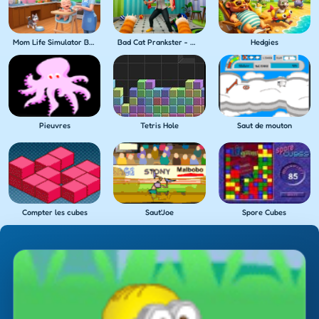
Mom Life Simulator Baby Care
Bad Cat Prankster - Mom's Return
Hedgies
Pieuvres
Saut de mouton
Tetris Hole
Compter les cubes
Saut'Joe
Spore Cubes