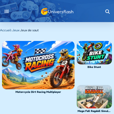
Universflash
Accueil
›
Jeux
›
Jeux de saut
Bike Stunt
Motorcycle Dirt Racing Multiplayer
Mega Fall Ragdoll Simulator