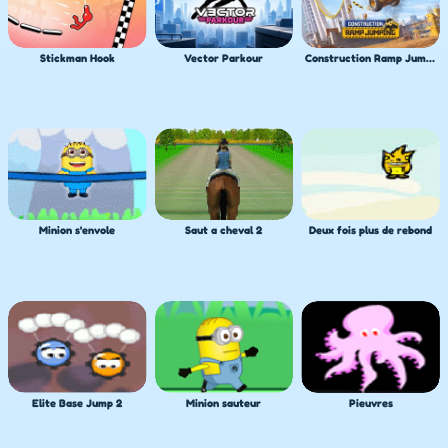
Stickman Hook
Vector Parkour
Construction Ramp Jumping
Minion s'envole
Saut a cheval 2
Deux fois plus de rebond
Elite Base Jump 2
Minion sauteur
Pieuvres