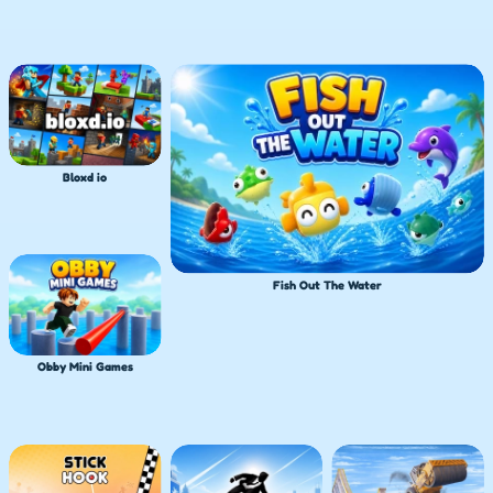
Bloxd io
Fish Out The Water
Obby Mini Games