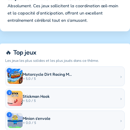
Absolument. Ces jeux sollicitent la coordination œil-main
et la capacité d'anticipation, offrant un excellent
entraînement cérébral tout en s'amusant.
🔥 Top jeux
Les jeux les plus solides et les plus joués dans ce thème.
1
Motorcycle Dirt Racing Multiplayer
›
⭐ 5,0 / 5
2
Stickman Hook
›
⭐ 5,0 / 5
3
Minion s'envole
›
⭐ 0,0 / 5