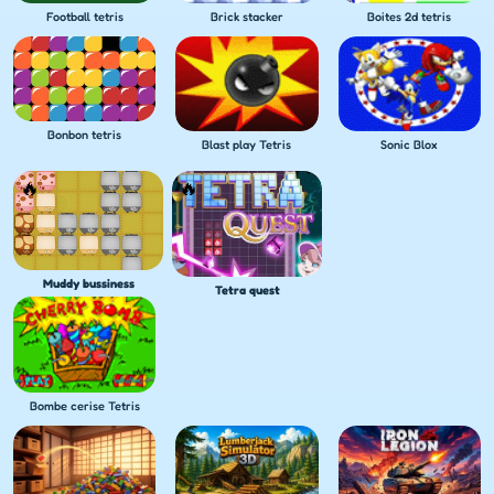
Football tetris
Brick stacker
Boites 2d tetris
Bonbon tetris
Blast play Tetris
Sonic Blox
Muddy bussiness
Tetra quest
Bombe cerise Tetris