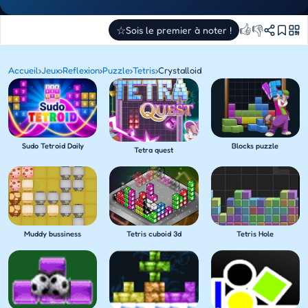
👍
👎
☆
Sois le premier à noter !
Accueil
›
Jeux
›
Reflexion
›
Puzzle
›
Tetris
›
Crystalloid
Sudo Tetroid Daily
Blocks puzzle
Tetra quest
Muddy bussiness
Tetris cuboid 3d
Tetris Hole