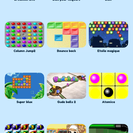
Column Jump2
Bounce back
Etoile magique
Super blux
Gude balls 2
Atomica