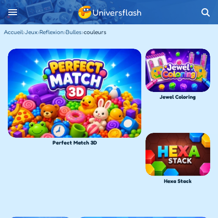
Universflash
Accueil
›
Jeux
›
Reflexion
›
Bulles
›
couleurs
Jewel Coloring
Perfect Match 3D
Hexa Stack