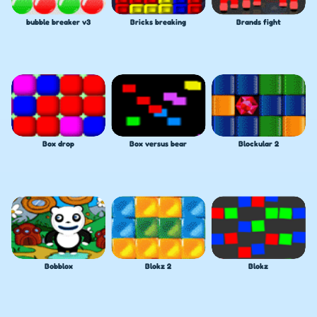
bubble breaker v3
Bricks breaking
Brands fight
Box drop
Box versus bear
Blockular 2
Bobblox
Blokz 2
Blokz