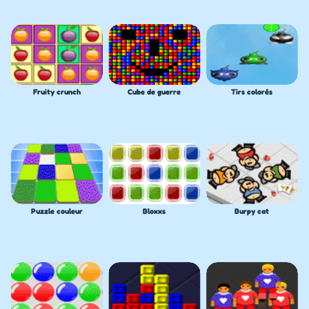
Fruity crunch
Cube de guerre
Tirs colorés
Puzzle couleur
Bloxxs
Burpy cat