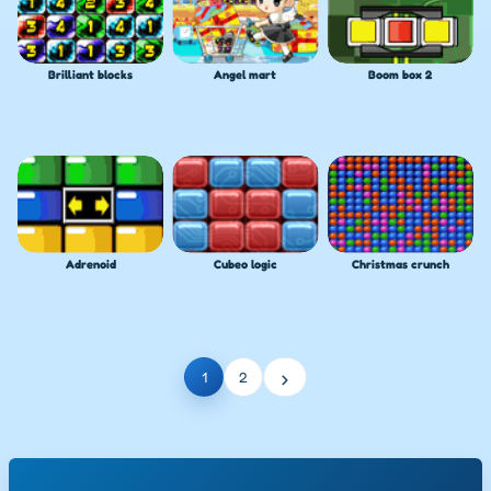
Brilliant blocks
Angel mart
Boom box 2
Adrenoid
Cubeo logic
Christmas crunch
›
1
2