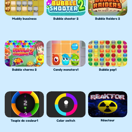
Muddy bussiness
Bubble shooter 2
Bubble Raiders 2
Bubble charms 2
Candy monsters1
Bubble pop1
Réacteur
Toupie de couleur1
Color switch