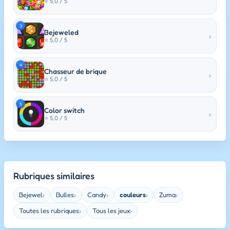
⭐ 5,0 / 5
3
Bejeweled
›
⭐ 5,0 / 5
4
Chasseur de brique
›
⭐ 5,0 / 5
5
Color switch
›
⭐ 5,0 / 5
Rubriques similaires
Bejewel
Bulles
Candy
couleurs
Zuma
›
›
›
›
›
Toutes les rubriques
Tous les jeux
›
›