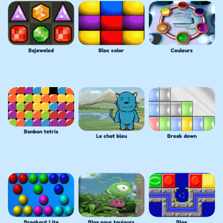
Bejeweled
Bloc color
Couleurs
Bonbon tetris
Le chat bleu
Break down
Breakout Lite
Blox pour toujours
Blox