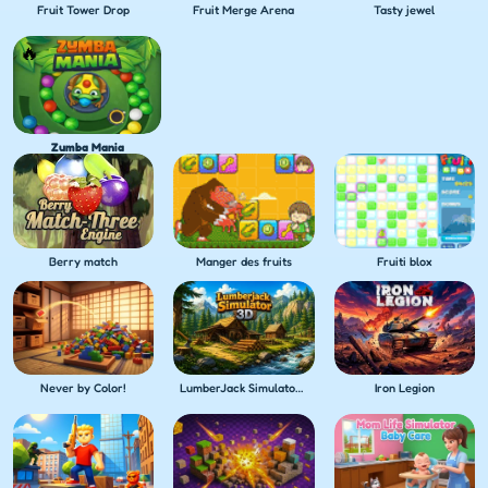
Fruit Tower Drop
Fruit Merge Arena
Tasty jewel
Zumba Mania
Berry match
Manger des fruits
Fruiti blox
Never by Color!
LumberJack Simulator 3D
Iron Legion