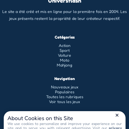
Universflash
Le site a été créé et mis en ligne pour la première fois en 2004. Les
jeux présents restent la propriété de leur créateur respectif.
Catégories
Action
Sport
Voiture
Moto
Mahjong
Navigation
Nouveaux jeux
Populaires
Toutes les rubriques
Voir tous les jeux
Légal
About Cookies on this Site
Conditions générales d'utilisation
We use cookies to personalize and improve your experience on our
site and to serve you with relevant advertising. Visit our
privacy
Politique de confidentialité