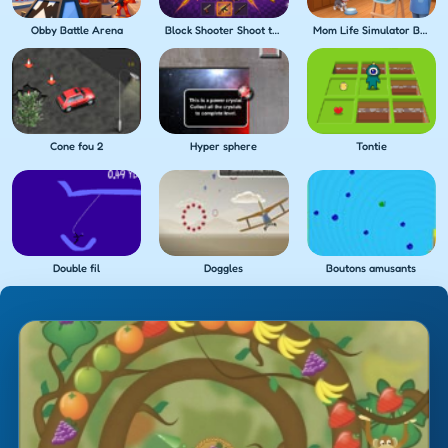
Obby Battle Arena
Block Shooter Shoot the Blocks!
Mom Life Simulator Baby Care
Cone fou 2
Hyper sphere
Tontie
Double fil
Doggles
Boutons amusants