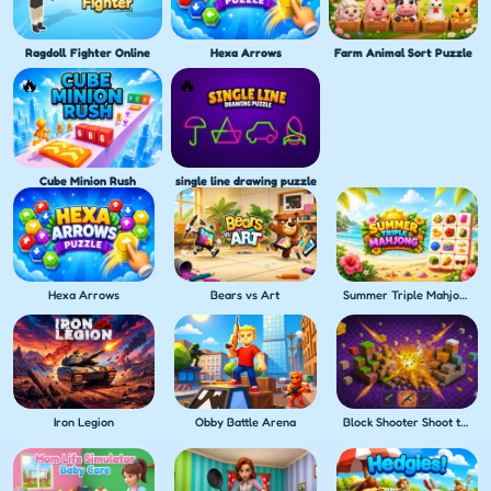
Ragdoll Fighter Online
Hexa Arrows
Farm Animal Sort Puzzle
Cube Minion Rush
single line drawing puzzle
Hexa Arrows
Bears vs Art
Summer Triple Mahjong
Iron Legion
Obby Battle Arena
Block Shooter Shoot the Blocks!