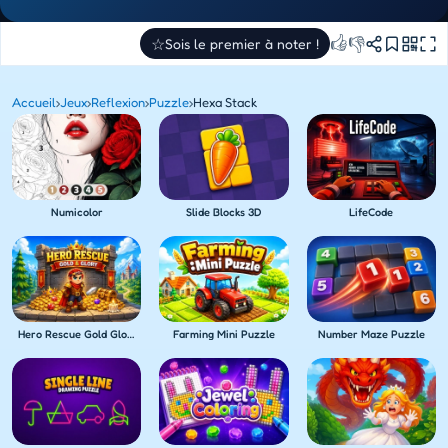
👍
👎
☆
Sois le premier à noter !
Accueil
›
Jeux
›
Reflexion
›
Puzzle
›
Hexa Stack
Numicolor
Slide Blocks 3D
LifeCode
Hero Rescue Gold Glory
Farming Mini Puzzle
Number Maze Puzzle