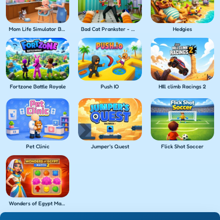
Mom Life Simulator Baby Care
Bad Cat Prankster - Mom's Return
Hedgies
Fortzone Battle Royale
Push IO
HIll climb Racings 2
Pet Clinic
Jumper's Quest
Flick Shot Soccer
Wonders of Egypt Match 2