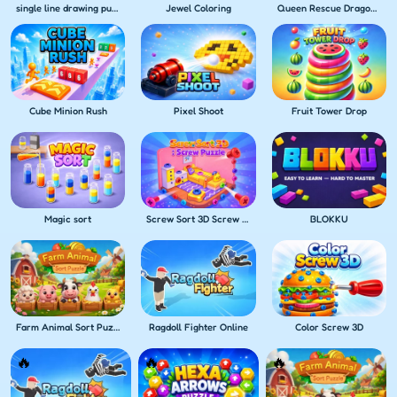
single line drawing puzzle
Jewel Coloring
Queen Rescue Dragon puzzle
Cube Minion Rush
Pixel Shoot
Fruit Tower Drop
Magic sort
Screw Sort 3D Screw Puzzle
BLOKKU
Farm Animal Sort Puzzle
Ragdoll Fighter Online
Color Screw 3D