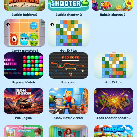
Bubble Raiders 2
Bubble shooter 2
Bubble charms 2
Candy monsters1
Get 10 Plus
Pop and Match
Red rope
Get 10 Plus
Iron Legion
Obby Battle Arena
Block Shooter Shoot the Blocks!