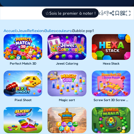
👍
👎
☆
Sois le premier à noter !
Accueil
›
Jeux
›
Reflexion
›
Bulles
›
couleurs
›
Bubble pop1
Perfect Match 3D
Jewel Coloring
Hexa Stack
Pixel Shoot
Magic sort
Screw Sort 3D Screw Puzzle