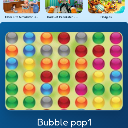
Mom Life Simulator Baby Care
Bad Cat Prankster - Mom's Return
Hedgies
Bubble pop1