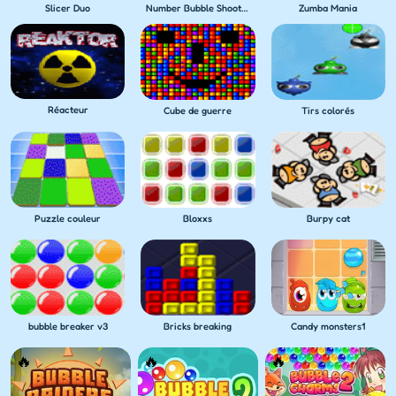
Slicer Duo
Number Bubble Shooter Wild West
Zumba Mania
Réacteur
Cube de guerre
Tirs colorés
Puzzle couleur
Bloxxs
Burpy cat
bubble breaker v3
Bricks breaking
Candy monsters1