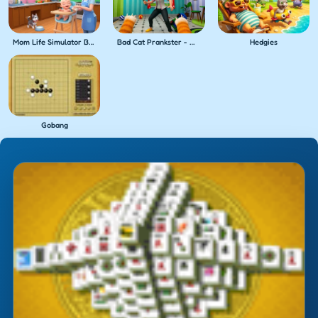
Mom Life Simulator Baby Care
Bad Cat Prankster - Mom's Return
Hedgies
Gobang