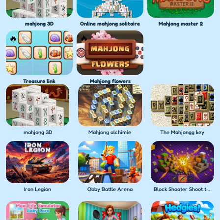
mahjong 3D
Online mahjong solitaire
Mahjong master 2
Treasure link
Mahjong flowers
mahjong 3D
Mahjong alchimie
The Mahjongg key
Iron Legion
Obby Battle Arena
Block Shooter Shoot the Blocks!