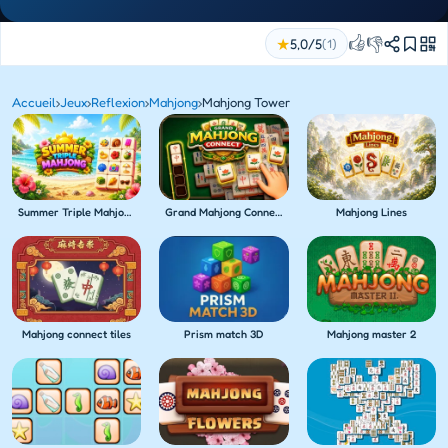
👍
👎
★
5,0/5
(1)
Accueil
›
Jeux
›
Reflexion
›
Mahjong
›
Mahjong Tower
Summer Triple Mahjong
Grand Mahjong Connect
Mahjong Lines
Mahjong connect tiles
Prism match 3D
Mahjong master 2