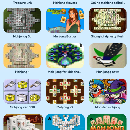
Treasure link
Mahjong flowers
Online mahjong solitaire
Mahjongg 3d
Mahjong Burger
Shanghai dynasty flash
Mahjong 1
Mah-jong for kids shanghai
Mah jongg news
Mahjong ver 0 94
Mahjong v2
Monster mahjong