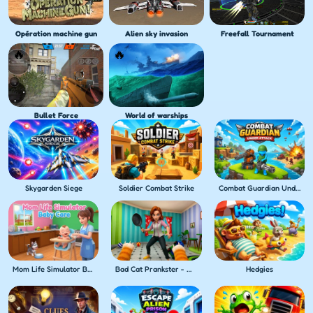
Opération machine gun
Alien sky invasion
Freefall Tournament
Bullet Force
World of warships
Skygarden Siege
Soldier Combat Strike
Combat Guardian Under Attack
Mom Life Simulator Baby Care
Bad Cat Prankster - Mom's Return
Hedgies