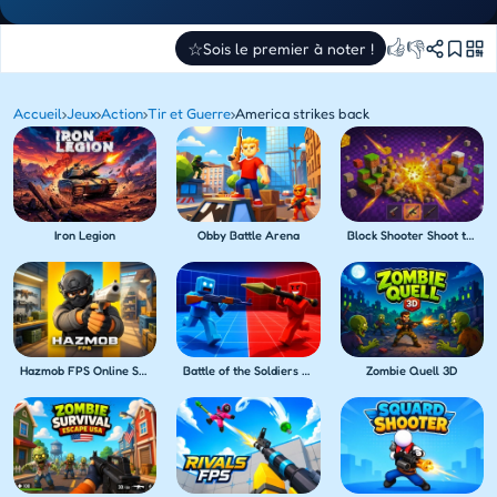
👍
👎
☆
Sois le premier à noter !
Accueil
›
Jeux
›
Action
›
Tir et Guerre
›
America strikes back
Iron Legion
Obby Battle Arena
Block Shooter Shoot the Blocks!
Hazmob FPS Online Shooter
Battle of the Soldiers Red vs Blue
Zombie Quell 3D