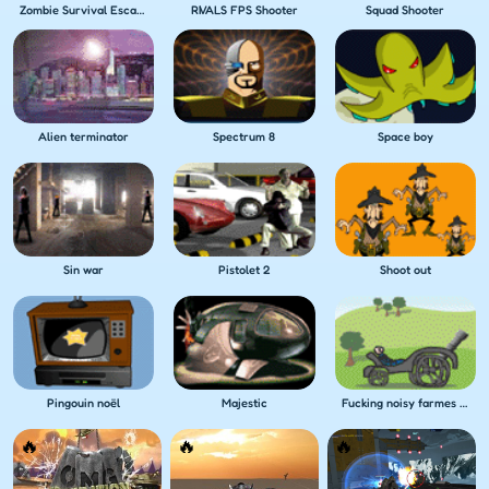
Zombie Survival Escape USA
RIVALS FPS Shooter
Squad Shooter
Alien terminator
Spectrum 8
Space boy
Sin war
Pistolet 2
Shoot out
Pingouin noël
Majestic
Fucking noisy farmes chicken