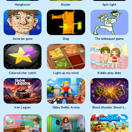
Hanghover
Buster
Spin light
Acne be gone
Ziag
The bilboquet game
Colored star catch
Light up my mind
Kiddie play date
Iron Legion
Obby Battle Arena
Block Shooter Shoot the Blocks!