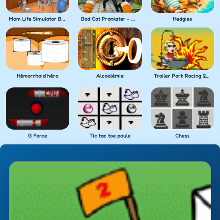
Mom Life Simulator Baby Care
Bad Cat Prankster - Mom's Return
Hedgies
Hémorrhoid héro
Alcoolémie
Trailer Park Racing 2000
G Force
Tic tac toe poule
Chess