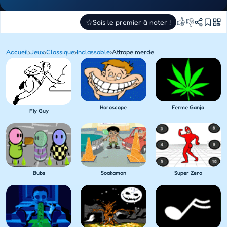
👍
👎
☆
Sois le premier à noter !
Accueil
›
Jeux
›
Classique
›
Inclassable
›
Attrape merde
Horoscope
Ferme Ganja
Fly Guy
Bubs
Soakamon
Super Zero