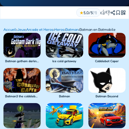
👍
👎
★
5,0/5
(1)
Accueil
›
Jeux
›
Arcade et Heros
›
Heros
›
Batman
›
Batman en Batmobile
Batman gotham darknight
Ice cold getaway
Cobblebot Caper
Batman3 the cobblebot caper
Batman
Batman Beyond