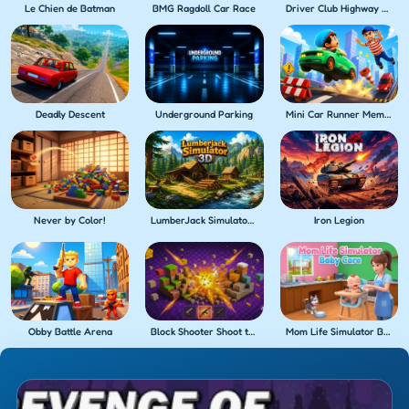
Le Chien de Batman
BMG Ragdoll Car Race
Driver Club Highway Racing
Deadly Descent
Underground Parking
Mini Car Runner Meme Games
Never by Color!
LumberJack Simulator 3D
Iron Legion
Obby Battle Arena
Block Shooter Shoot the Blocks!
Mom Life Simulator Baby Care