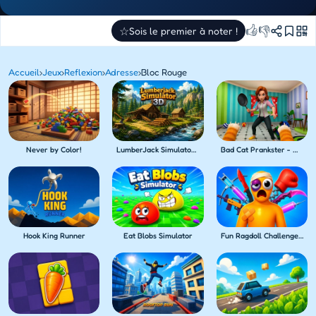
👍
👎
☆
Sois le premier à noter !
Accueil
›
Jeux
›
Reflexion
›
Adresse
›
Bloc Rouge
Never by Color!
LumberJack Simulator 3D
Bad Cat Prankster - Mom's Return
Hook King Runner
Eat Blobs Simulator
Fun Ragdoll Challenge! Mini Games Collection!