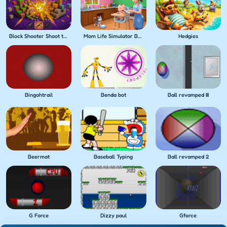
Block Shooter Shoot the Blocks!
Mom Life Simulator Baby Care
Hedgies
Bingohtrail
Benda bot
Ball revamped III
Beermat
Baseball Typing
Ball revamped 2
G Force
Dizzy paul
Gforce