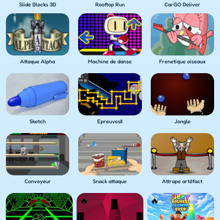
Slide Blocks 3D
Rooftop Run
CarGO Deliver
Attaque Alpha
Machine de danse
Frenetique oiseaux
Sketch
EpreuvesII
Jongle
Convoyeur
Snack attaque
Attrape artéfact