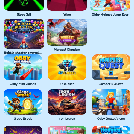
Slope 3d1
Wipo
Obby Highest Jump Ever
Mergest Kingdom
Bubble shooter crystal hunt
Obby Mini Games
67 clicker
Jumper's Quest
Siege Break
Iron Legion
Obby Battle Arena