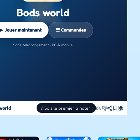
Bods world
▶ Jouer maintenant
☰ Commandes
Sans téléchargement • PC & mobile
👍
👎
world
☆
Sois le premier à noter !