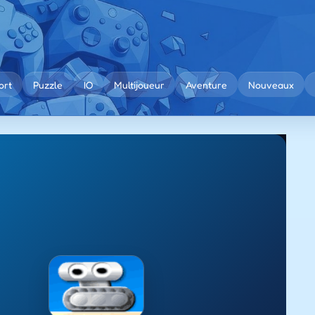
ort
Puzzle
IO
Multijoueur
Aventure
Nouveaux