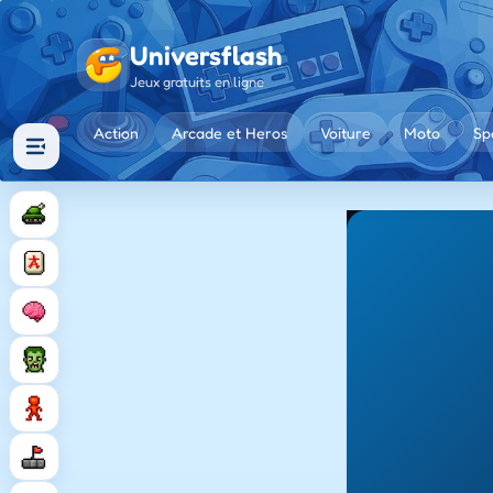
Universflash
Jeux gratuits en ligne
Action
Arcade et Heros
Voiture
Moto
Sp