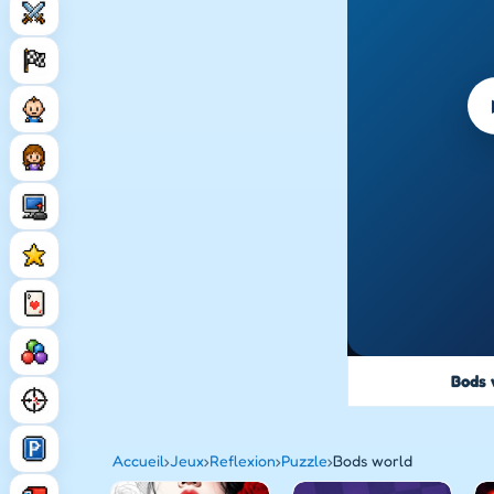
Bods 
Accueil
›
Jeux
›
Reflexion
›
Puzzle
›
Bods world