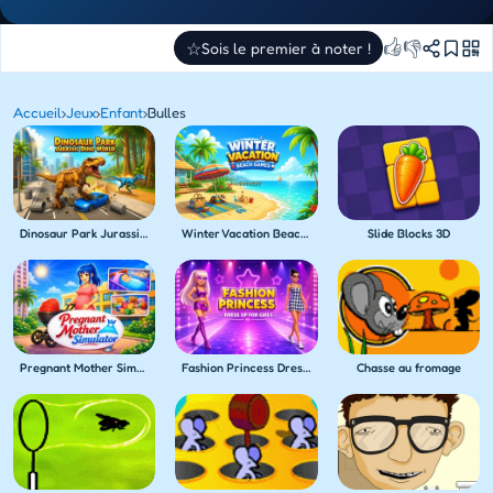
👍
👎
☆
Sois le premier à noter !
Accueil
›
Jeux
›
Enfant
›
Bulles
Dinosaur Park Jurassic Dino World
Winter Vacation Beach Games
Slide Blocks 3D
Pregnant Mother Simulator
Fashion Princess Dress Up for Girls
Chasse au fromage