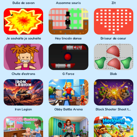
Bulle de savon
Assomme souris
Zit
Je souhaite je souhaite
Hey lincoln danse
Briseur de coeur
Chute d'estrons
G Force
Blob
Iron Legion
Obby Battle Arena
Block Shooter Shoot the Blocks!