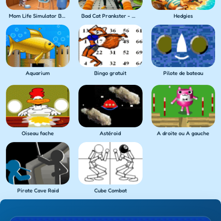
Mom Life Simulator Baby Care
Bad Cat Prankster - Mom's Return
Hedgies
Aquarium
Bingo gratuit
Pilote de bateau
Oiseau fache
Astéroid
A droite ou A gauche
Pirate Cave Raid
Cube Combat