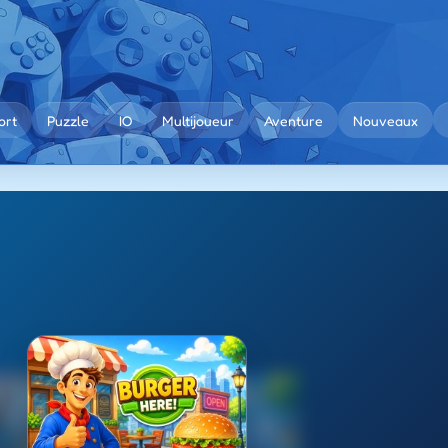
ort
Puzzle
IO
Multijoueur
Aventure
Nouveaux