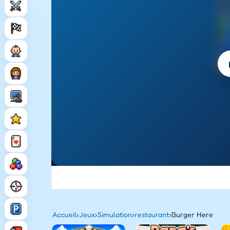
Accueil
›
Jeux
›
Simulation
›
restaurant
›
Burger Here