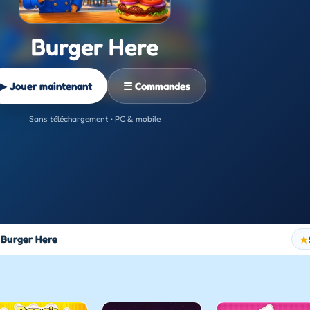
Burger Here
▶ Jouer maintenant
☰ Commandes
Sans téléchargement • PC & mobile
Burger Here
★