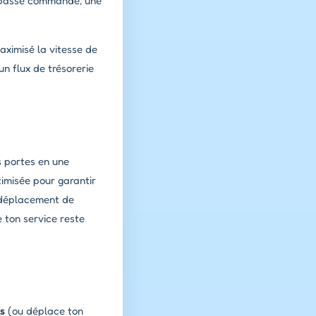
t passe commande, une
aximisé la vitesse de
un flux de trésorerie
s portes en une
imisée pour garantir
 déplacement de
e ton service reste
is
(ou déplace ton