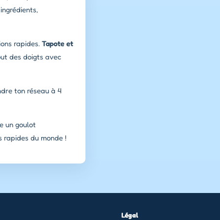
ingrédients,
ions rapides.
Tapote et
out des doigts avec
ndre ton réseau à 4
e un goulot
us rapides du monde !
Légal