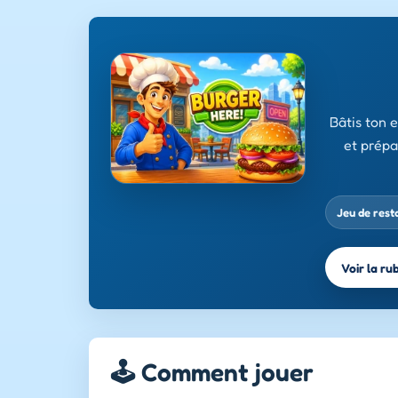
Bâtis ton 
et prépa
Jeu de rest
Voir la ru
🕹️ Comment jouer