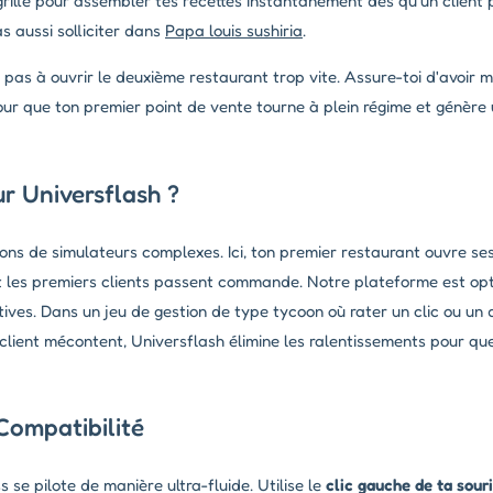
grille pour assembler tes recettes instantanément dès qu'un clien
s aussi solliciter dans
Papa louis sushiria
.
pas à ouvrir le deuxième restaurant trop vite. Assure-toi d'avoir m
our que ton premier point de vente tourne à plein régime et génère 
r Universflash ?
tions de simulateurs complexes. Ici, ton premier restaurant ouvre se
et les premiers clients passent commande. Notre plateforme est opt
tives. Dans un jeu de gestion de type
tycoon
où rater un clic ou un
 client mécontent, Universflash élimine les ralentissements pour qu
Compatibilité
 se pilote de manière ultra-fluide. Utilise le
clic gauche de ta sour