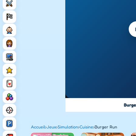
Burge
Accueil
›
Jeux
›
Simulation
›
Cuisine
›
Burger Run