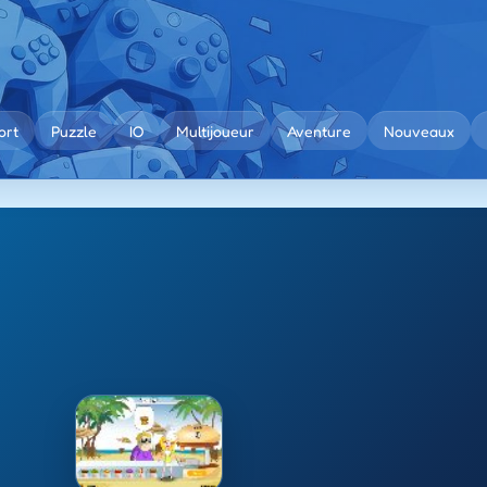
ort
Puzzle
IO
Multijoueur
Aventure
Nouveaux