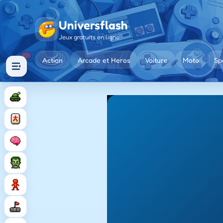
Universflash
Jeux gratuits en ligne
Action
Arcade et Heros
Voiture
Moto
Sp