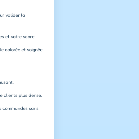
r valider la
es et votre score.
e colorée et soignée.
musant.
e clients plus dense.
 les commandes sans