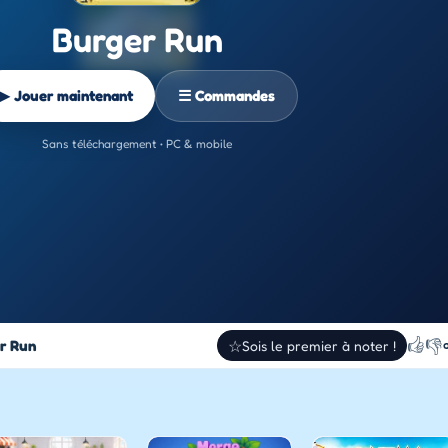
Burger Run
▶ Jouer maintenant
☰ Commandes
Sans téléchargement • PC & mobile
👍
👎
r Run
☆
Sois le premier à noter !