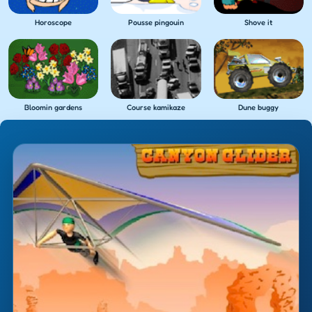
Horoscope
Pousse pingouin
Shove it
Bloomin gardens
Course kamikaze
Dune buggy