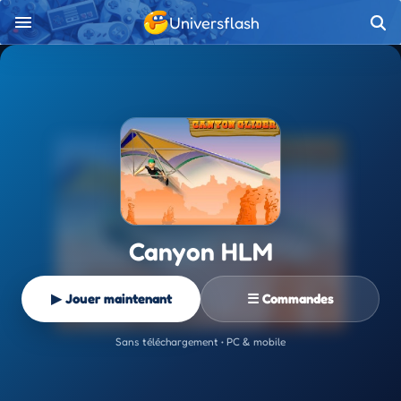
Universflash
Canyon HLM
▶ Jouer maintenant
☰ Commandes
Sans téléchargement • PC & mobile