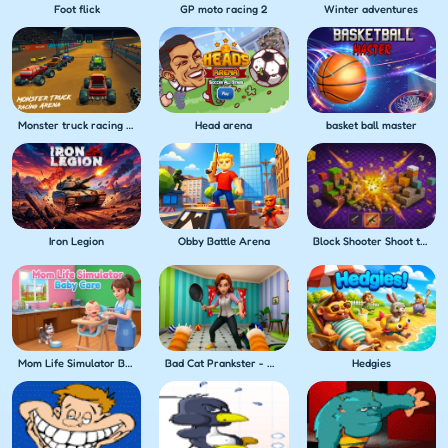
Foot flick
GP moto racing 2
Winter adventures
Monster truck racing arena
Head arena
basket ball master
Iron Legion
Obby Battle Arena
Block Shooter Shoot the Blocks!
Mom Life Simulator Baby Care
Bad Cat Prankster - Mom's Return
Hedgies