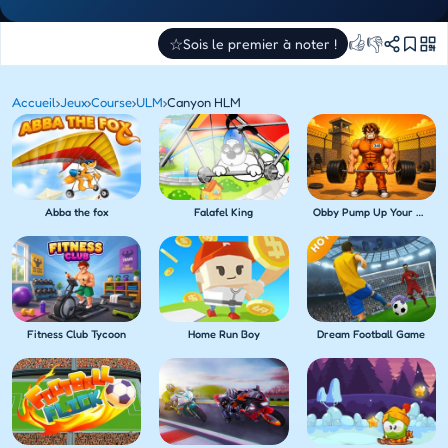
👍
👎
☆
Sois le premier à noter !
Accueil
›
Jeux
›
Course
›
ULM
›
Canyon HLM
Abba the fox
Falafel King
Obby Pump Up Your Muscles! 1 per second
Fitness Club Tycoon
Home Run Boy
Dream Football Game