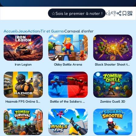
👍
👎
☆
Sois le premier à noter !
Accueil
›
Jeux
›
Action
›
Tir et Guerre
›
Carnaval d'enfer
Iron Legion
Obby Battle Arena
Block Shooter Shoot the Blocks!
Hazmob FPS Online Shooter
Battle of the Soldiers Red vs Blue
Zombie Quell 3D