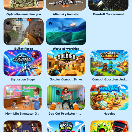
Opération machine gun
Alien sky invasion
Freefall Tournament
Bullet Force
World of warships
Skygarden Siege
Soldier Combat Strike
Combat Guardian Under Attack
Mom Life Simulator Baby Care
Bad Cat Prankster - Mom's Return
Hedgies