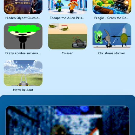
Hidden Object Clues and Mysteries
Escape the Alien Prison
Frogie - Cross the Roads
Dizzy zombie survival v1
Cruiser
Christmas stacker
Metal brulant