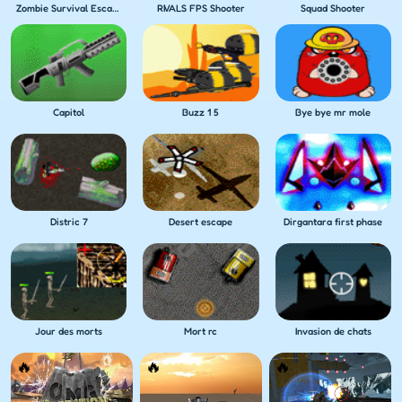
Zombie Survival Escape USA
RIVALS FPS Shooter
Squad Shooter
Capitol
Buzz 1 5
Bye bye mr mole
Distric 7
Desert escape
Dirgantara first phase
Jour des morts
Mort rc
Invasion de chats