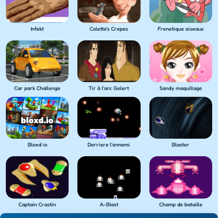
Infekt
Colette's Crepes
Frenetique oiseaux
Car park Challenge
Tir à l'arc Gelert
Sandy maquillage
Bloxd io
Derriere l'ennemi
Blaster
Captain Crastin
A-Blast
Champ de bataille