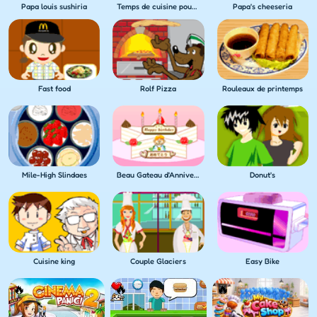
Papa louis sushiria
Temps de cuisine pour hot dogs
Papa's cheeseria
Fast food
Rolf Pizza
Rouleaux de printemps
Mile-High Slindaes
Beau Gateau d'Anniversaire
Donut's
Cuisine king
Couple Glaciers
Easy Bike