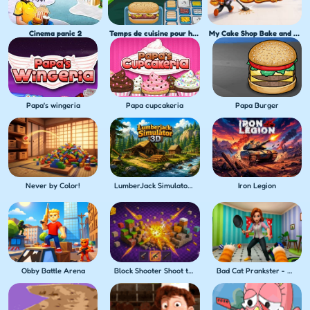
Cinema panic 2
Temps de cuisine pour hot dogs
My Cake Shop Bake and Serve
Papa's wingeria
Papa cupcakeria
Papa Burger
Never by Color!
LumberJack Simulator 3D
Iron Legion
Obby Battle Arena
Block Shooter Shoot the Blocks!
Bad Cat Prankster - Mom's Return