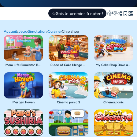
👍
👎
☆
Sois le premier à noter !
Accueil
›
Jeux
›
Simulation
›
Cuisine
›
Chip shop
Mom Life Simulator Baby Care
Piece of Cake Merge & Bake
My Cake Shop Bake and Serve
Mergen Haven
Cinema panic 2
Cinema panic