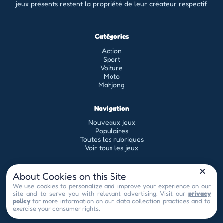
jeux présents restent la propriété de leur créateur respectif.
Catégories
Action
Sport
Voiture
Moto
Mahjong
Navigation
Nouveaux jeux
Populaires
Toutes les rubriques
Voir tous les jeux
Légal
About Cookies on this Site
Conditions générales d'utilisation
We use cookies to personalize and improve your experience on our
site and to serve you with relevant advertising. Visit our
privacy
Politique de confidentialité
policy
for more information on our data collection practices and to
contact[at]universflash.com
Privacy Choices
exercise your consumer rights.
© 2026 by Universflash - Tous droits réservés