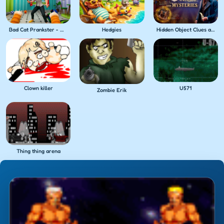
Bad Cat Prankster - Mom's Return
Hedgies
Hidden Object Clues and Mysteries
Clown killer
U571
Zombie Erik
Thing thing arena