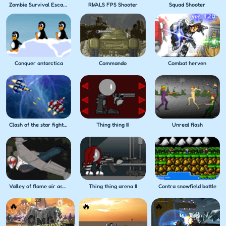
Zombie Survival Escape USA
RIVALS FPS Shooter
Squad Shooter
Conquer antarctica
Commando
Combat herven
Clash of the star fighters
Thing thing III
Unreal flash
Valley of flame air assault
Thing thing arena II
Contra snowfield battle