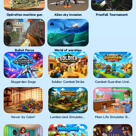
Opération machine gun
Alien sky invasion
Freefall Tournament
Bullet Force
World of warships
Skygarden Siege
Soldier Combat Strike
Combat Guardian Under Attack
Never by Color!
LumberJack Simulator 3D
Mom Life Simulator Baby Care