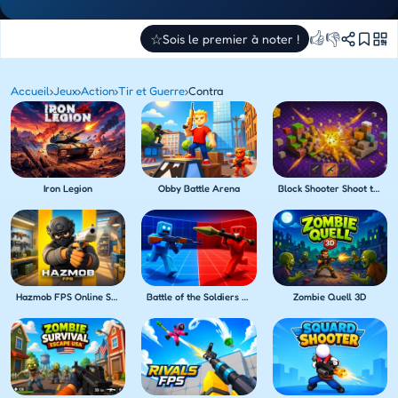
👍
👎
☆
Sois le premier à noter !
Accueil
›
Jeux
›
Action
›
Tir et Guerre
›
Contra
Iron Legion
Obby Battle Arena
Block Shooter Shoot the Blocks!
Hazmob FPS Online Shooter
Battle of the Soldiers Red vs Blue
Zombie Quell 3D