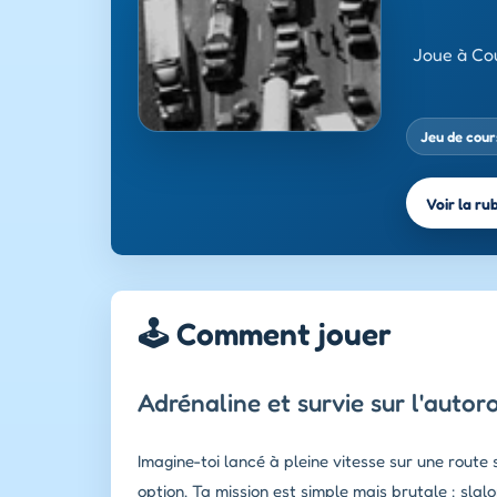
Joue à Cou
Jeu de cour
Voir la ru
🕹️ Comment jouer
Adrénaline et survie sur l'auto
Imagine-toi lancé à pleine vitesse sur une route
option. Ta mission est simple mais brutale : sla