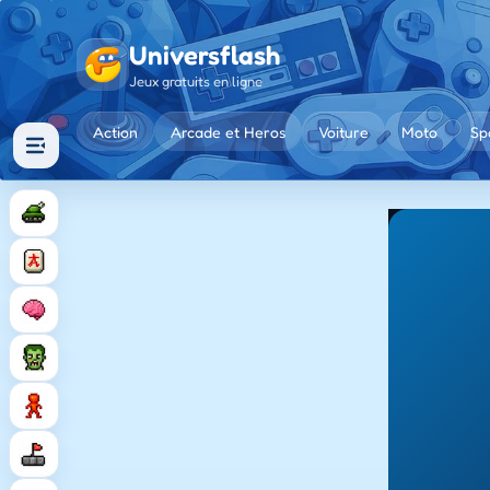
Universflash
Jeux gratuits en ligne
Action
Arcade et Heros
Voiture
Moto
Sp