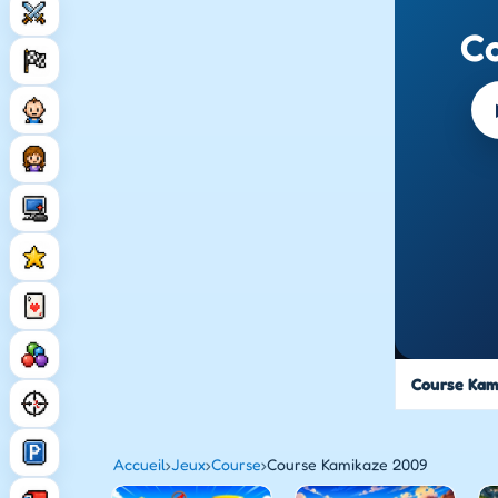
C
Course Kam
Accueil
›
Jeux
›
Course
›
Course Kamikaze 2009