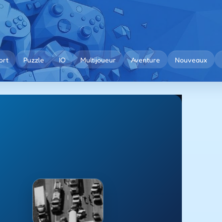
ort
Puzzle
IO
Multijoueur
Aventure
Nouveaux