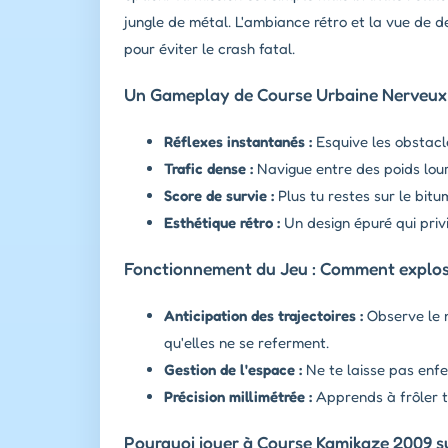
jungle de métal. L'ambiance rétro et la vue de
pour éviter le crash fatal.
Un Gameplay de Course Urbaine Nerveux 
Réflexes instantanés :
Esquive les obstacle
Trafic dense :
Navigue entre des poids lour
Score de survie :
Plus tu restes sur le bitu
Esthétique rétro :
Un design épuré qui privilé
Fonctionnement du Jeu : Comment explose
Anticipation des trajectoires :
Observe le m
qu'elles ne se referment.
Gestion de l'espace :
Ne te laisse pas enf
Précision millimétrée :
Apprends à frôler te
Pourquoi jouer à Course Kamikaze 2009 su