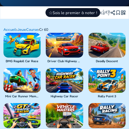
👍
👎
☆
Sois le premier à noter !
Accueil
›
Jeux
›
Course
›
Cr 60
BMG Ragdoll Car Race
Driver Club Highway Racing
Deadly Descent
Mini Car Runner Meme Games
Highway Car Racer
Rally Point 3