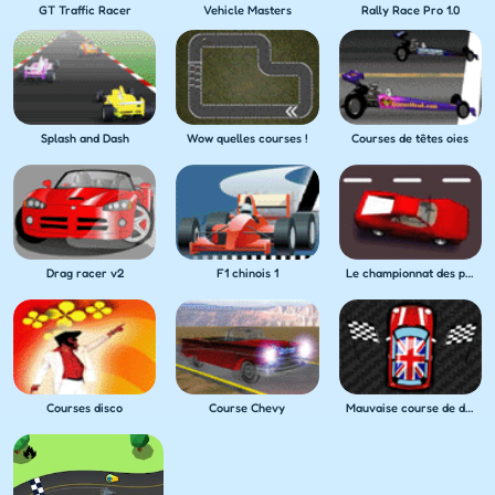
GT Traffic Racer
Vehicle Masters
Rally Race Pro 1.0
Splash and Dash
Wow quelles courses !
Courses de têtes oies
Drag racer v2
F1 chinois 1
Le championnat des pilotes bourrés
Courses disco
Course Chevy
Mauvaise course de dérapage