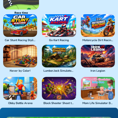
Race time
Car Stunt Racing Stylized
Go Kart Racing
Motorcycle Dirt Racing Multiplayer
Never by Color!
LumberJack Simulator 3D
Iron Legion
Obby Battle Arena
Block Shooter Shoot the Blocks!
Mom Life Simulator Baby Care